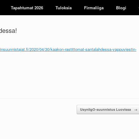
Tapahtumat 2026
Tuloksia
Firmaliiga
Blogi
hdessa!
nsuunnistajat.fi/2020/04/30/kaakon-rastittomat-santalahdessa-vappuviestin-
UsynligO-suunnistus Luovissa
→