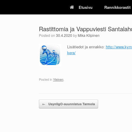
Skip
Etusivu
Rannikkorastit
to
content
Rastittomia ja Vappuviesti Santala
Posted on
30.4.2020
by
Mika Kilpinen
Lisätiedot ja ennakko:
http://www.kymi
kera/
Posted in
Yleinen
.
Post navigation
←
UsynligO-suunnistus Tarmola