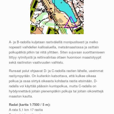
A- ja B-radoilla kuljetaan rastiväleillä monipuolisesti ja melko
nopeasti vaihdellen kallioalueilla, metsämaastossa ja osittain
polkupätkiä pitkin tai niitä ylittäen. Siten sujuvaan suorittamiseen
liittyy rytmitystä ja reitinvalintaa ottaen huomioon maastotyypit
sekä rastinoton vaativuuden vaihtelu.
Runsaat polut ohjaavat D- ja C-radoilla rastien lähelle, useimmat
rastiympyrään. On kuitenkin katsottava, että kulkee oikeaa
polkua ja osaa siirtyä oikeasta kohdasta rastia etsimään. D-
radalla voi käyttää pääosin kuntopolkua, mutta C-radalla on
hyödynnettävä joitain pienempiäkin polkuja tai joitain oikoreittejä
maaston kautta.
Radat (kartta 1:7500 / 5 m):
A-rata 5,1 km 17 rastia