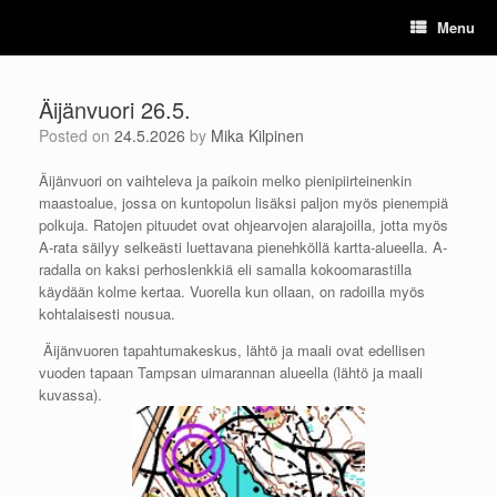
Skip
Menu
to
content
Äijänvuori 26.5.
Posted on
24.5.2026
by
Mika Kilpinen
Äijänvuori on vaihteleva ja paikoin melko pienipiirteinenkin
maastoalue, jossa on kuntopolun lisäksi paljon myös pienempiä
polkuja. Ratojen pituudet ovat ohjearvojen alarajoilla, jotta myös
A-rata säilyy selkeästi luettavana pienehköllä kartta-alueella. A-
radalla on kaksi perhoslenkkiä eli samalla kokoomarastilla
käydään kolme kertaa. Vuorella kun ollaan, on radoilla myös
kohtalaisesti nousua.
Äijänvuoren tapahtumakeskus, lähtö ja maali ovat edellisen
vuoden tapaan Tampsan uimarannan alueella (lähtö ja maali
kuvassa).