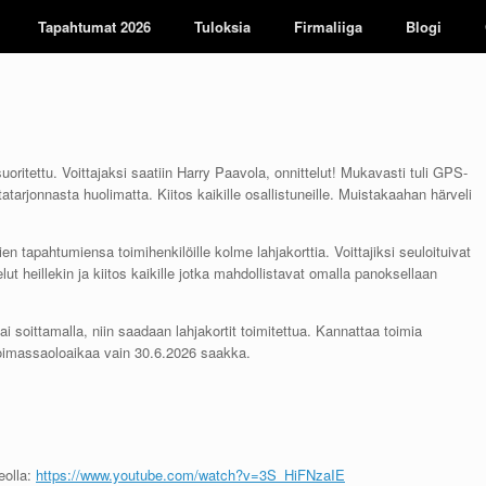
Tapahtumat 2026
Tuloksia
Firmaliiga
Blogi
uoritettu. Voittajaksi saatiin Harry Paavola, onnittelut! Mukavasti tuli GPS-
atarjonnasta huolimatta. Kiitos kaikille osallistuneille. Muistakaahan härveli
 tapahtumiensa toimihenkilöille kolme lahjakorttia. Voittajiksi seuloituivat
ut heillekin ja kiitos kaikille jotka mahdollistavat omalla panoksellaan
 soittamalla, niin saadaan lahjakortit toimitettua. Kannattaa toimia
voimassaoloaikaa vain 30.6.2026 saakka.
eolla:
https://www.youtube.com/watch?v=3S_HiFNzaIE