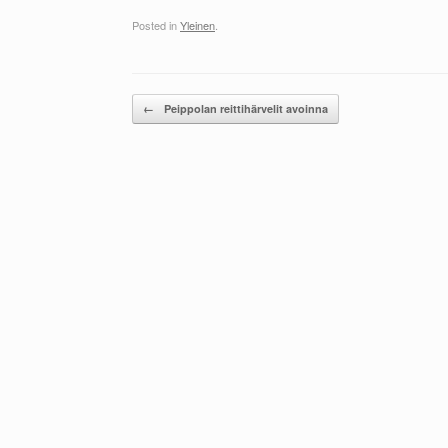
Posted in
Yleinen
.
Post navigation
←
Peippolan reittihärvelit avoinna