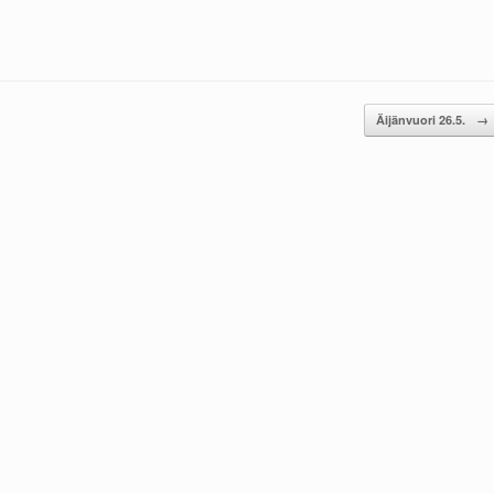
Äijänvuori 26.5.
→