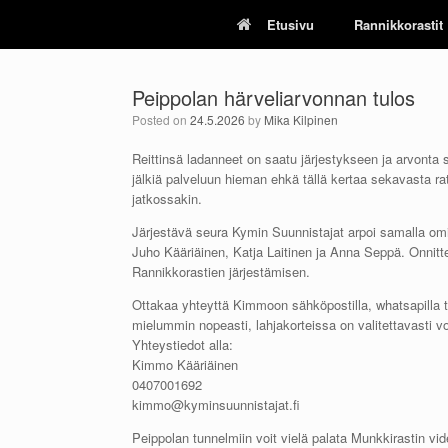
Skip
Etusivu
Rannikkorastit
to
content
Peippolan härveliarvonnan tulos
Posted on
24.5.2026
by
Mika Kilpinen
Reittinsä ladanneet on saatu järjestykseen ja arvonta s
jälkiä palveluun hieman ehkä tällä kertaa sekavasta rat
jatkossakin.
Järjestävä seura Kymin Suunnistajat arpoi samalla omien
Juho Kääriäinen, Katja Laitinen ja Anna Seppä. Onnittel
Rannikkorastien järjestämisen.
Ottakaa yhteyttä Kimmoon sähköpostilla, whatsapilla tai
mielummin nopeasti, lahjakorteissa on valitettavasti 
Yhteystiedot alla:
Kimmo Kääriäinen
0407001692
kimmo@kyminsuunnistajat.fi
Peippolan tunnelmiin voit vielä palata Munkkirastin vid