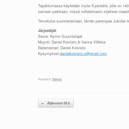
Tapahtumassa käytetään myös K-pistettä, jolle on 140 m
samaan paikkaan, missä nollaleimasin sijaitsee maas
Tervetuloa suunnistamaan, tämän parempaa Jukolan ken
Järjestäjät
Seura: Kymin Suunnistajat
Myynti: Daniel Koivisto & Sanna Villikka
Ratamestari: Daniel Koivisto
Kysymykset:
danielkoivisto.o@gmail.com
Posted in
Yleinen
.
Post navigation
←
Äijänvuori 26.5.