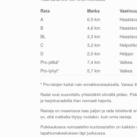
Rata
Matka
Vaativu
A
6,5 km
Haastav
B
4,6 km
Haastav
BL
3,3 km
Haastav
C
3,2 km
Helpohk
D
2,0 km
Helppo
Pro-pitkä*
7,4 km
Vaikea
Pro-lyhyt*
5,7 km
Vaikea
*
Pro-ratojen kartat vain ennakkovarauksella. Varaus 
Radat ovat suunniteltu yhteislähtö silmällä pitäen. Pi
ja harjoitusradoilla ihan normaali hajonta.
Rasteja on maastossa taas paljon ja rada risteilevät er
on, että matkalta löytyy muitakin, kuin omia rasteja.
Poikkeuksena normaaleihin kuntorasteihin on kaikkiin 
tapahtumakeskuksen läpi juoksussa.