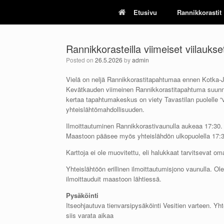
Skip
Etusivu
Rannikkorastit
to
content
Rannikkorasteilla viimeiset viilauks
Posted on
26.5.2026
by
admin
Vielä on neljä Rannikkorastitapahtumaa ennen Kotka-
Kevätkauden viimeinen Rannikkorastitapahtuma suunnist
kertaa tapahtumakeskus on viety Tavastilan puolelle “ve
yhteislähtömahdollisuuden.
Ilmoittautuminen Rannikkorastivaunulla aukeaa 17:30. 
Maastoon pääsee myös yhteislähdön ulkopuolella 17:3
Karttoja ei ole muovitettu, eli halukkaat tarvitsevat o
Yhteislähtöön erillinen ilmoittautumisjono vaunulla. Ol
ilmoittauduit maastoon lähtiessä.
Pysäköinti
Itseohjautuva tienvarsipysäköinti Vesitien varteen. Yh
siis varata aikaa