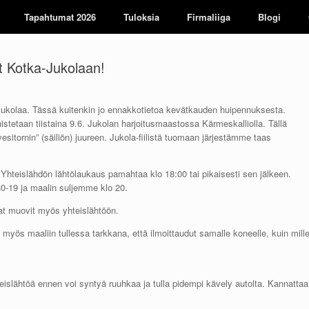
Tapahtumat 2026
Tuloksia
Firmaliiga
Blogi
et Kotka-Jukolaan!
Jukolaa. Tässä kuitenkin jo ennakkotietoa kevätkauden huipennuksesta.
etaan tiistaina 9.6. Jukolan harjoitusmaastossa Kärmeskalliolla. Tällä
sitornin” (säiliön) juureen. Jukola-fiilistä tuomaan järjestämme taas
Yhteislähdön lähtölaukaus pamahtaa klo 18:00 tai pikaisesti sen jälkeen.
0-19 ja maalin suljemme klo 20.
mat muovit myös yhteislähtöön.
e myös maaliin tullessa tarkkana, että ilmoittaudut samalle koneelle, kuin mill
teislähtöä ennen voi syntyä ruuhkaa ja tulla pidempi kävely autolta. Kannattaa