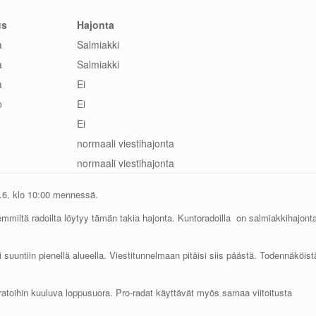
us
Hajonta
a
Salmiakki
a
Salmiakki
a
Ei
o
Ei
Ei
normaali viestihajonta
normaali viestihajonta
8.6. klo 10:00 mennessä.
demmiltä radoilta löytyy tämän takia hajonta. Kuntoradoilla on salmiakkihajont
i suuntiin pienellä alueella. Viestitunnelmaan pitäisi siis päästä. Todennäköist
ratoihin kuuluva loppusuora. Pro-radat käyttävät myös samaa viitoitusta