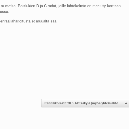
 matka. Poislukien D ja C radat, joille lähtökolmio on merkitty karttaan
tossa.
raaliaharjoitusta et muualta saa!
Rannikkorastit 28.5. Metsäkylä (myös yhteislähtö…
→