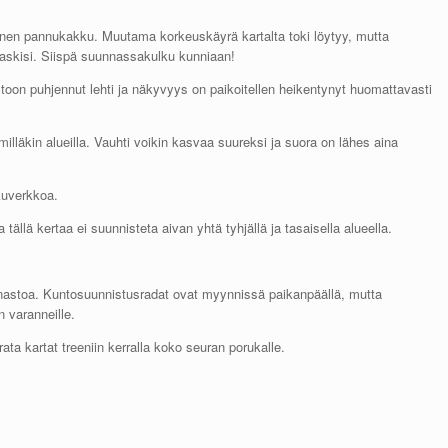
ainen pannukakku. Muutama korkeuskäyrä kartalta toki löytyy, mutta
 laskisi. Siispä suunnassakulku kunniaan!
on puhjennut lehti ja näkyvyys on paikoitellen heikentynyt huomattavasti
läkin alueilla. Vauhti voikin kasvaa suureksi ja suora on lähes aina
kuverkkoa.
tällä kertaa ei suunnisteta aivan yhtä tyhjällä ja tasaisella alueella.
nastoa. Kuntosuunnistusradat ovat myynnissä paikanpäällä, mutta
 varanneille.
rata kartat treeniin kerralla koko seuran porukalle.