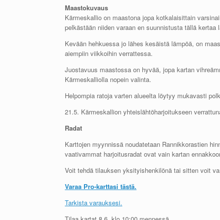
Maastokuvaus
Kärmeskallio on maastona jopa kotkalaisittain varsin
pelkästään niiden varaan en suunnistusta tällä kertaa
Kevään hehkuessa jo lähes kesäistä lämpöä, on maasto
aiempiin viikkoihin verrattessa.
Juostavuus maastossa on hyvää, jopa kartan vihreämmil
Kärmeskalliolla nopein valinta.
Helpompia ratoja varten alueelta löytyy mukavasti pol
21.5. Kärmeskallion yhteislähtöharjoitukseen verrattuna 
Radat
Karttojen myynnissä noudatetaan Rannikkorastien hin
vaativammat harjoitusradat ovat vain kartan ennakkoon
Voit tehdä tilauksen yksityishenkilönä tai sitten voit va
Varaa Pro-karttasi tästä.
Tarkista varauksesi.
Tilaa kartat 8.6. klo 10:00 mennessä