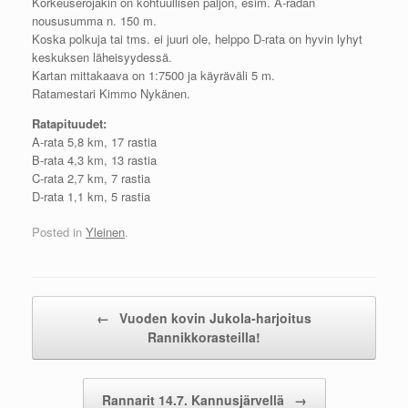
Korkeuserojakin on kohtuullisen paljon, esim. A-radan
noususumma n. 150 m.
Koska polkuja tai tms. ei juuri ole, helppo D-rata on hyvin lyhyt
keskuksen läheisyydessä.
Kartan mittakaava on 1:7500 ja käyräväli 5 m.
Ratamestari Kimmo Nykänen.
Ratapituudet:
A-rata 5,8 km, 17 rastia
B-rata 4,3 km, 13 rastia
C-rata 2,7 km, 7 rastia
D-rata 1,1 km, 5 rastia
Posted in
Yleinen
.
Post navigation
←
Vuoden kovin Jukola-harjoitus
Rannikkorasteilla!
Rannarit 14.7. Kannusjärvellä
→