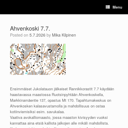
Skip
Menu
to
content
Ahvenkoski 7.7.
Posted on
5.7.2026
by
Mika Kilpinen
Ensimmäiset Jukolatauon jälkeiset Rannikkorastit 7.7 käydään
haastavassa maastossa Ruotsinpyhtään Ahvenkoskella,
Markkinamäentie 137, opastus Mt 170. Tapahtumakeskus on
Ahvenkosken kalasavustamolla ja mahdollisuus on ostaa
kotiinviemisiksi esim. savukalaa.
Vaativa avokalliomaasto, jossa maaston kivisyyden vuoksi
kannattaa aina etsiä kalliota jalkojen alle mikäli mahdollista.