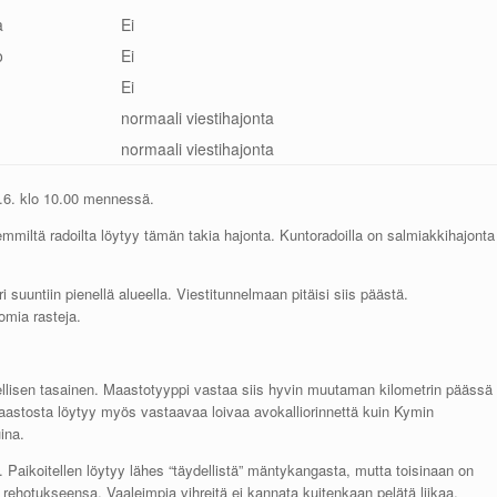
a
Ei
o
Ei
Ei
normaali viestihajonta
normaali viestihajonta
8.6. klo 10.00 mennessä.
emmiltä radoilta löytyy tämän takia hajonta. Kuntoradoilla on salmiakkihajonta
i suuntiin pienellä alueella. Viestitunnelmaan pitäisi siis päästä.
omia rasteja.
ellisen tasainen. Maastotyyppi vastaa siis hyvin muutaman kilometrin päässä
aastosta löytyy myös vastaavaa loivaa avokalliorinnettä kuin Kymin
ina.
Paikoitellen löytyy lähes “täydellistä” mäntykangasta, mutta toisinaan on
rehotukseensa. Vaaleimpia vihreitä ei kannata kuitenkaan pelätä liikaa.