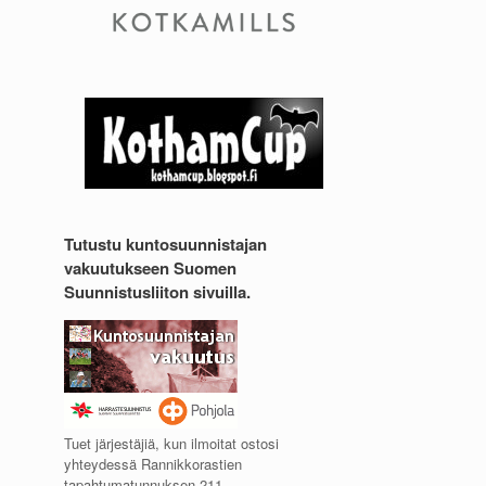
Tutustu kuntosuunnistajan
vakuutukseen Suomen
Suunnistusliiton sivuilla.
Tuet järjestäjiä, kun ilmoitat ostosi
yhteydessä Rannikkorastien
tapahtumatunnuksen 211.