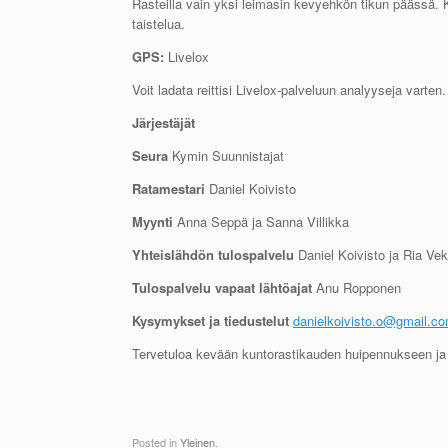
Rasteilla vain yksi leimasin kevyehkön tikun päässä.
taistelua.
GPS:
Livelox
Voit ladata reittisi Livelox-palveluun analyyseja varten.
Järjestäjät
Seura
Kymin Suunnistajat
Ratamestari
Daniel Koivisto
Myynti
Anna Seppä ja Sanna Villikka
Yhteislähdön tulospalvelu
Daniel Koivisto ja Ria Vek
Tulospalvelu vapaat lähtöajat
Anu Ropponen
Kysymykset ja tiedustelut
danielkoivisto.o@gmail.c
Tervetuloa kevään kuntorastikauden huipennukseen ja
Posted in
Yleinen
.