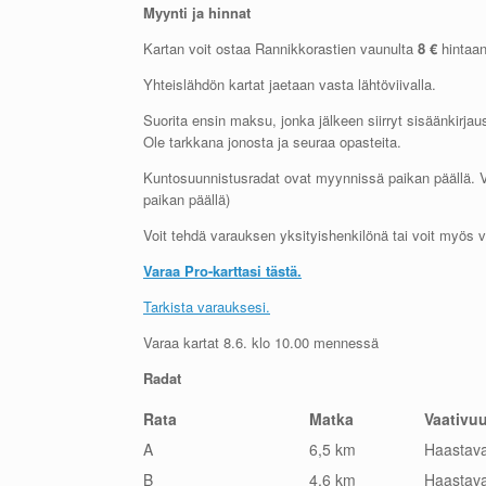
Myynti ja hinnat
Kartan voit ostaa Rannikkorastien vaunulta
8 €
hintaan 
Yhteislähdön kartat jaetaan vasta lähtöviivalla.
Suorita ensin maksu, jonka jälkeen siirryt sisäänkirjaus
Ole tarkkana jonosta ja seuraa opasteita.
Kuntosuunnistusradat ovat myynnissä paikan päällä.
paikan päällä)
Voit tehdä varauksen yksityishenkilönä tai voit myös va
Varaa Pro-karttasi tästä.
Tarkista varauksesi.
Varaa kartat 8.6. klo 10.00 mennessä
Radat
Rata
Matka
Vaativu
A
6,5 km
Haastav
B
4,6 km
Haastav