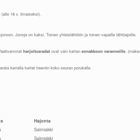
(alle 18 v. ilmaiseksi).
jonoon. Jonoja on kaksi. Toinen yhteislähtöön ja toinen vapaille lähtöajoille.
 Vaativammat
harjoitusradat
ovat vain kartan
ennakkoon varanneille
. (maks
rata kerralla kartat treeniin koko seuran porukalle.
us
Hajonta
a
Salmiakki
a
Salmiakki