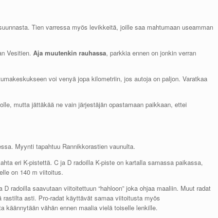
suunnasta. Tien varressa myös levikkeitä, joille saa mahtumaan useamman
an Vesitien.
Aja muutenkin rauhassa
, parkkia ennen on jonkin verran
umakeskukseen voi venyä jopa kilometriin, jos autoja on paljon. Varatkaa
e, mutta jättäkää ne vain järjestäjän opastamaan paikkaan, ettei
essa. Myynti tapahtuu Rannikkorastien vaunulta.
ta eri K-pistettä. C ja D radoilla K-piste on kartalla samassa paikassa,
lle on 140 m viitoitus.
 ja D radoilla saavutaan viitoitettuun “hahloon” joka ohjaa maaliin. Muut radat
tä rastilta asti. Pro-radat käyttävät samaa viitoitusta myös
ta käännytään vähän ennen maalia vielä toiselle lenkille.