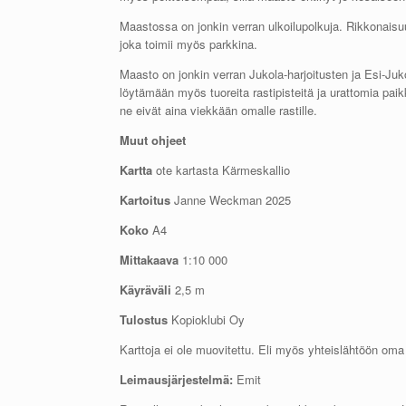
Maastossa on jonkin verran ulkoilupolkuja. Rikkonais
joka toimii myös parkkina.
Maasto on jonkin verran Jukola-harjoitusten ja Esi-Juk
löytämään myös tuoreita rastipisteitä ja urattomia pa
ne eivät aina viekkään omalle rastille.
Muut ohjeet
Kartta
ote kartasta
Kärmeskallio
Kartoitus
Janne Weckman 2025
Koko
A4
Mittakaava
1:10 000
Käyräväli
2,5 m
Tulostus
Kopioklubi Oy
Karttoja ei ole muovitettu. Eli myös yhteislähtöön oma 
Leimausjärjestelmä:
Emit