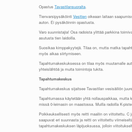
Opastus
Tavastilansuoralta
.
Tienvarsipysäköinti
Vesitien
oikeaan laitaan saapumis
auton. Ei pysäköinnin opastusta.
Varo suunnistajia! Osa radoista ylittää parkkina toimiv
asutusta tien laidoilla.
Suosikaa kimppakyytejä. Tilaa on, mutta matka tapaht
myös aikaa siirtymiseen.
Tapahtumakeskuksessa on tilaa myös muutamalle autoll
yhteislähtöä ja muita toimintoja tukita.
Tapahtumakeskus
Tapahtumakeskus sijaitsee Tavastilan vesisäiliön juur
Tapahtumassa käytetään yhtä nollauspaikkaa, mutta kah
missä 0-leimasin on maastossa. Muilla radoilla K-pistee
Poikkeuksellisesti myös reitti maaliin on viitoitettu. C
saapuvat eri suunnasta ja reitti on viitoitettu viimeisel
tapahtumakeskuksen läpijuoksussa, jolloin viitoituksel