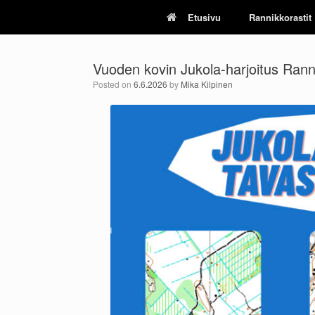
Skip
Etusivu
Rannikkorastit
to
content
Vuoden kovin Jukola-harjoitus Ranni
Posted on
6.6.2026
by
Mika Kilpinen