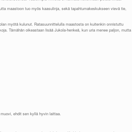
uutta maastoon tuo myös kaasulinja, sekä tapahtumakeskukseen vievä tie,
olan myötä kulunut. Ratasuunnittelulla maastosta on kuitenkin onnistuttu
ikkoja. Tämähän oikeastaan lisää Jukola-henkeä, kun uria menee paljon, mutta
muovi, ehdit sen kyllä hyvin laittaa.