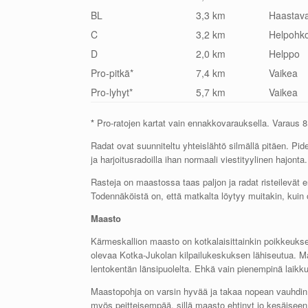
BL
3,3 km
Haastav
C
3,2 km
Helpohk
D
2,0 km
Helppo
Pro-pitkä*
7,4 km
Vaikea
Pro-lyhyt*
5,7 km
Vaikea
*
Pro-ratojen kartat vain ennakkovarauksella. Varaus 
Radat ovat suunniteltu yhteislähtö silmällä pitäen. Pid
ja harjoitusradoilla ihan normaali viestityylinen hajonta.
Rasteja on maastossa taas paljon ja radat risteilevät er
Todennäköistä on, että matkalta löytyy muitakin, kuin 
Maasto
Kärmeskallion maasto on kotkalaisittainkin poikkeuks
olevaa Kotka-Jukolan kilpailukeskuksen lähiseutua. M
lentokentän länsipuolelta. Ehkä vain pienempinä laikku
Maastopohja on varsin hyvää ja takaa nopean vauhdin. 
myös peitteisempää, sillä maasto ehtinyt jo kesäiseen 