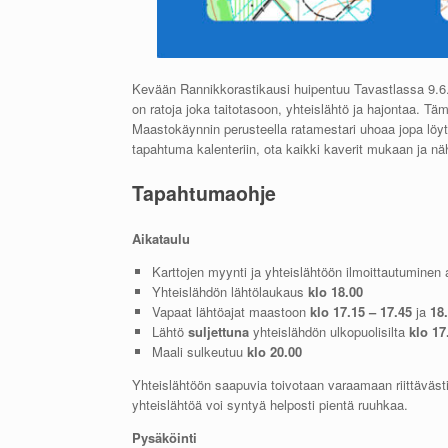
Kevään Rannikkorastikausi huipentuu Tavastlassa 9.6. 
on ratoja joka taitotasoon, yhteislähtö ja hajontaa. 
Maastokäynnin perusteella ratamestari uhoaa jopa löytän
tapahtuma kalenteriin, ota kaikki kaverit mukaan ja näh
Tapahtumaohje
Aikataulu
Karttojen myynti ja yhteislähtöön ilmoittautuminen
Yhteislähdön lähtölaukaus
klo 18.00
Vapaat lähtöajat maastoon
klo
17.15 – 17.45
ja
18.
Lähtö
suljettuna
yhteislähdön ulkopuolisilta
klo
17
Maali sulkeutuu
klo 20.00
Yhteislähtöön saapuvia toivotaan varaamaan riittävästi
yhteislähtöä voi syntyä helposti pientä ruuhkaa.
Pysäköinti