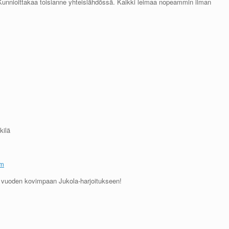
 Kunnioittakaa toisianne yhteislähdössä. Kaikki leimaa nopeammin ilman
kilä
om
 vuoden kovimpaan Jukola-harjoitukseen!