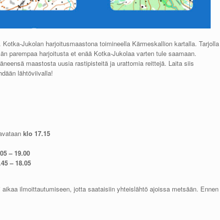
Kotka-Jukolan harjoitusmaastona toimineella Kärmeskallion kartalla. Tarjolla
Tämän parempaa harjoitusta et enää Kotka-Jukolaa varten tule saamaan.
eensä maastosta uusia rastipisteitä ja urattomia reittejä. Laita siis
dään lähtöviivalla!
 avataan
klo 17.15
05 – 19.00
.45 – 18.05
 aikaa ilmoittautumiseen, jotta saataisiin yhteislähtö ajoissa metsään. Ennen