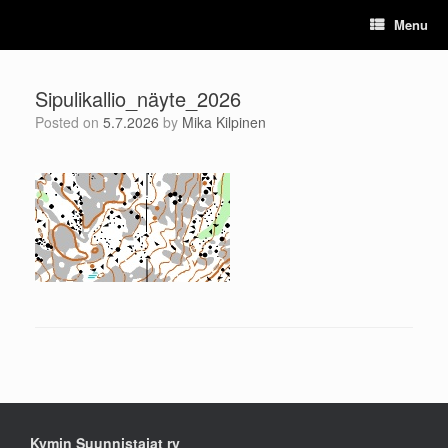
Skip
Menu
to
content
Sipulikallio_näyte_2026
Posted on
5.7.2026
by
Mika Kilpinen
Kymin Suunnistajat ry