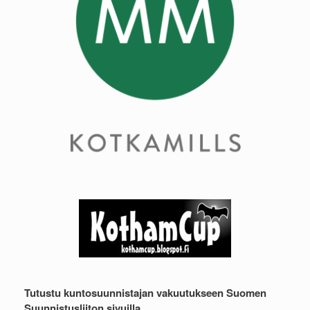
Tutustu kuntosuunnistajan vakuutukseen Suomen
Suunnistusliiton sivuilla.