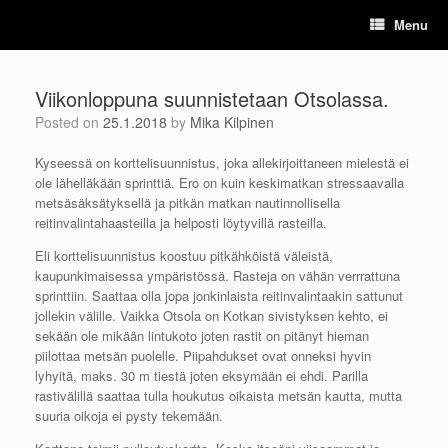
Skip
Menu
to
content
Viikonloppuna suunnistetaan Otsolassa.
Posted on
25.1.2018
by
Mika Kilpinen
Kyseessä on korttelisuunnistus, joka allekirjoittaneen mielestä ei
ole lähelläkään sprinttiä. Ero on kuin keskimatkan stressaavalla
metsäsäksätyksellä ja pitkän matkan nautinnollisella
reitinvalintahaasteilla ja helposti löytyvillä rasteilla.
Eli korttelisuunnistus koostuu pitkähköistä väleistä,
kaupunkimaisessa ympäristössä. Rasteja on vähän verrrattuna
sprinttiin. Saattaa olla jopa jonkinlaista reitinvalintaakin sattunut
jollekin välille. Vaikka Otsola on Kotkan sivistyksen kehto, ei
sekään ole mikään lintukoto joten rastit on pitänyt hieman
piilottaa metsän puolelle. Piipahdukset ovat onneksi hyvin
lyhyitä, maks. 30 m tiestä joten eksymään ei ehdi. Parilla
rastivälillä saattaa tulla houkutus oikaista metsän kautta, mutta
suuria oikoja ei pysty tekemään.