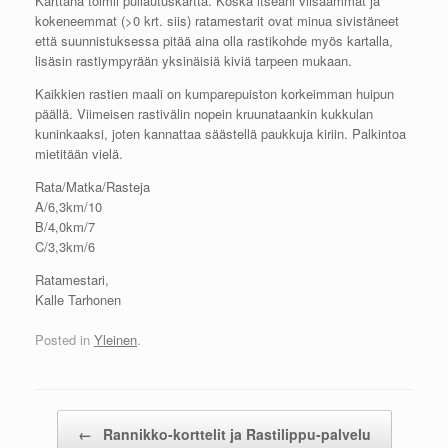
Karttana toimii pullautuskartta. Koska itseäni viisaammat ja
kokeneemmat (>0 krt. siis) ratamestarit ovat minua sivistäneet
että suunnistuksessa pitää aina olla rastikohde myös kartalla,
lisäsin rastiympyrään yksinäisiä kiviä tarpeen mukaan.
Kaikkien rastien maali on kumparepuiston korkeimman huipun
päällä. Viimeisen rastivälin nopein kruunataankin kukkulan
kuninkaaksi, joten kannattaa säästellä paukkuja kiriin. Palkintoa
mietitään vielä.
Rata/Matka/Rasteja
A/6,3km/10
B/4,0km/7
C/3,3km/6
Ratamestari,
Kalle Tarhonen
Posted in
Yleinen
.
Post navigation
←
Rannikko-korttelit ja Rastilippu-palvelu