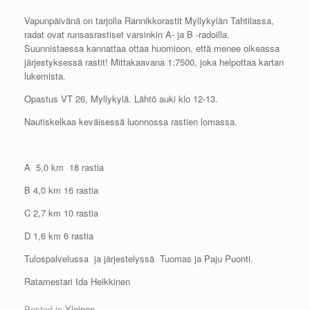
Vapunpäivänä on tarjolla Rannikkorastit Myllykylän Tahtilassa,
radat ovat runsasrastiset varsinkin A- ja B -radoilla.
Suunnistaessa kannattaa ottaa huomioon, että menee oikeassa
järjestyksessä rastit! Mittakaavana 1:7500, joka helpottaa kartan
lukemista.
Opastus VT 26, Myllykylä. Lähtö auki klo 12-13.
Nautiskelkaa keväisessä luonnossa rastien lomassa.
A 5,0 km 18 rastia
B 4,0 km 16 rastia
C 2,7 km 10 rastia
D 1,6 km 6 rastia
Tulospalvelussa ja järjestelyssä Tuomas ja Paju Puonti.
Ratamestari Ida Heikkinen
Posted in
Yleinen
.