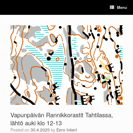
Skip
Menu
to
content
Vapunpäivän Rannikkorastit Tahtilassa,
lähtö auki klo 12-13
Posted on
30.4.2025
by
Eero Inkeri