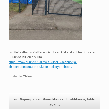
ps. Kertaathan sprinttisuunnistuksen kielletyt kohteet Suomen
Suunnistusliiton sivuilta
https://www.suunnistusliitto.fi/kilpailu/saannot-ja-
ohjeet/sprinttisuunnistuksen-kielletyt-kohteet/
Posted in
Yleinen
.
Post navigation
←
Vapunpäivän Rannikkorastit Tahtilassa, lähtö
auki…