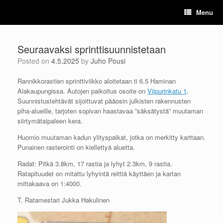
Skip
Menu
to
content
Seuraavaksi sprinttisuunnistetaan
Posted on
4.5.2025
by
Juho Pousi
Rannikkorastien sprinttiviikko aloitetaan ti 6.5 Haminan
Alakaupungissa. Autojen paikoitus osoite on
Viipurinkatu 1
.
Suunnistustehtävät sijoittuvat pääosin julkisten rakennusten
piha-alueille, tarjoten sopivan haastavaa ”säksätystä” muutaman
siirtymätaipaleen kera.
Huomio muutaman kadun ylityspaikat, jotka on merkitty karttaan.
Punainen rasterointi on kiellettyä aluetta.
Radat: Pitkä 3.8km, 17 rastia ja lyhyt 2.3km, 9 rastia.
Ratapituudet on mitattu lyhyintä reittiä käyttäen ja kartan
mittakaava on 1:4000.
T. Ratamestari Jukka Hakulinen