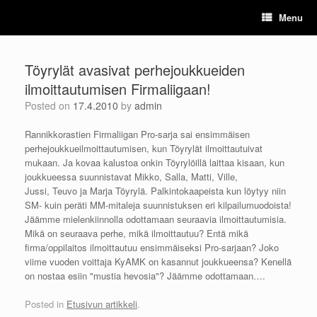
Skip
Menu
to
content
Töyrylät avasivat perhejoukkueiden
ilmoittautumisen Firmaliigaan!
Posted on
17.4.2010
by
admin
Rannikkorastien Firmaliigan Pro-sarja sai ensimmäisen
perhejoukkueilmoittautumisen, kun Töyrylät ilmoittautuivat
mukaan. Ja kovaa kalustoa onkin Töyrylöillä laittaa kisaan, kun
joukkueessa suunnistavat Mikko, Salla, Matti, Ville,
Jussi, Teuvo ja Marja Töyrylä. Palkintokaapeista kun löytyy niin
SM- kuin peräti MM-mitaleja suunnistuksen eri kilpailumuodoista!
Jäämme mielenkiinnolla odottamaan seuraavia ilmoittautumisia.
Mikä on seuraava perhe, mikä ilmoittautuu? Entä mikä
firma/oppilaitos ilmoittautuu ensimmäiseksi Pro-sarjaan? Joko
viime vuoden voittaja KyAMK on kasannut joukkueensa? Kenellä
on nostaa esiin "mustia hevosia"? Jäämme odottamaan….
Posted in
Etusivun artikkeli
.