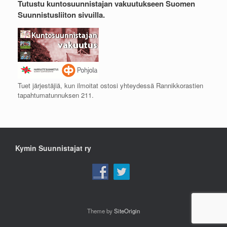
Tutustu kuntosuunnistajan vakuutukseen Suomen
Suunnistusliiton sivuilla.
Tuet järjestäjiä, kun ilmoitat ostosi yhteydessä Rannikkorastien
tapahtumatunnuksen 211.
Kymin Suunnistajat ry
Theme by
SiteOrigin