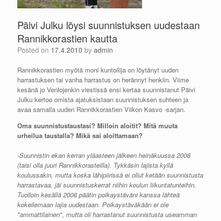
Päivi Julku löysi suunnistuksen uudestaan
Rannikkorastien kautta
Posted on
17.4.2010
by
admin
Rannikkorastien myötä moni kuntoilija on löytänyt uuden
harrastuksen tai vanha harrastus on herännyt henkiin. Viime
kesänä jo Venlojenkin viestissä ensi kertaa suunnistanut Päivi
Julku kertoo omista ajatuksistaan suunnistuksen suhteen ja
avaa samalla uuden Rannikkorastien Viikon Kasvo -sarjan.
Oma suunnistustaustasi? Milloin aloitit? Mitä muuta
urheilua taustalla? Mikä sai aloittamaan?
-Suunnistin ekan kerran yläasteen jälkeen heinäkuussa 2008
(taisi olla juuri Rannikkorasteilla). Tykkäsin lajista kyllä
koulussakin, mutta koska lähipiirissä ei ollut ketään suunnistusta
harrastavaa, jäi suunnistuskerrat niihin koulun liikuntatunteihin.
Tuolloin kesällä 2008 päätin poikaystäväni kanssa lähteä
kokeilemaan lajia uudestaan. Poikaystäväkään ei ole
"ammattilainen", mutta oli harrastanut suunnistusta useamman