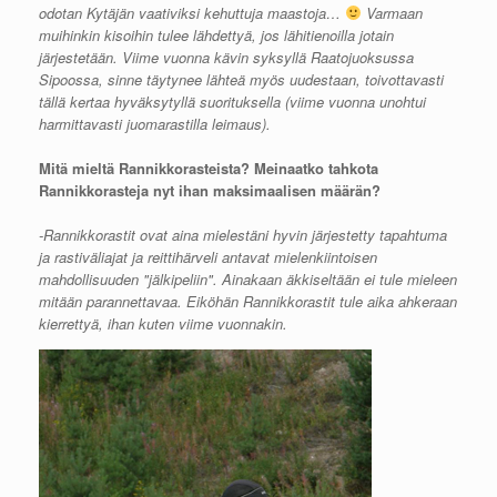
odotan Kytäjän vaativiksi kehuttuja maastoja…
Varmaan
muihinkin kisoihin tulee lähdettyä, jos lähitienoilla jotain
järjestetään. Viime vuonna kävin syksyllä Raatojuoksussa
Sipoossa, sinne täytynee lähteä myös uudestaan, toivottavasti
tällä kertaa hyväksytyllä suorituksella (viime vuonna unohtui
harmittavasti juomarastilla leimaus).
Mitä mieltä Rannikkorasteista? Meinaatko tahkota
Rannikkorasteja nyt ihan maksimaalisen määrän?
-Rannikkorastit ovat aina mielestäni hyvin järjestetty tapahtuma
ja rastiväliajat ja reittihärveli antavat mielenkiintoisen
mahdollisuuden "jälkipeliin". Ainakaan äkkiseltään ei tule mieleen
mitään parannettavaa. Eiköhän Rannikkorastit tule aika ahkeraan
kierrettyä, ihan kuten viime vuonnakin.