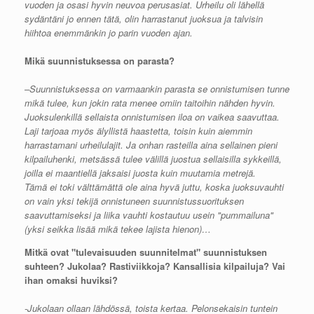
vuoden ja osasi hyvin neuvoa perusasiat. Urheilu oli lähellä
sydäntäni jo ennen tätä, olin harrastanut juoksua ja talvisin
hiihtoa enemmänkin jo parin vuoden ajan.
Mikä suunnistuksessa on parasta?
–
Suunnistuksessa on varmaankin parasta se onnistumisen tunne
mikä tulee, kun jokin rata menee omiin taitoihin nähden hyvin.
Juoksulenkillä sellaista onnistumisen iloa on vaikea saavuttaa.
Laji tarjoaa myös älyllistä haastetta, toisin kuin aiemmin
harrastamani urheilulajit. Ja onhan rasteilla aina sellainen pieni
kilpailuhenki, metsässä tulee välillä juostua sellaisilla sykkeillä,
joilla ei maantiellä jaksaisi juosta kuin muutamia metrejä.
Tämä ei toki välttämättä ole aina hyvä juttu, koska juoksuvauhti
on vain yksi tekijä onnistuneen suunnistussuorituksen
saavuttamiseksi ja liika vauhti kostautuu usein "pummailuna"
(yksi seikka lisää mikä tekee lajista hienon)…
Mitkä ovat "tulevaisuuden suunnitelmat" suunnistuksen
suhteen? Jukolaa? Rastiviikkoja? Kansallisia kilpailuja? Vai
ihan omaksi huviksi?
-Jukolaan ollaan lähdössä, toista kertaa. Pelonsekaisin tuntein