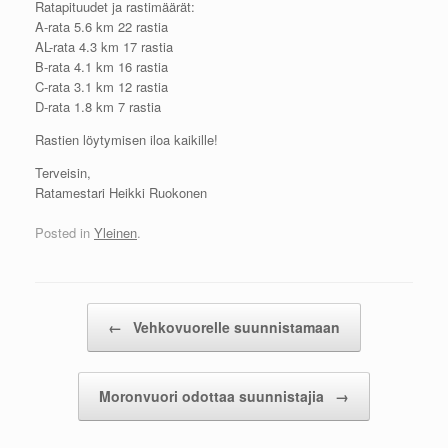
Ratapituudet ja rastimäärät:
A-rata 5.6 km 22 rastia
AL-rata 4.3 km 17 rastia
B-rata 4.1 km 16 rastia
C-rata 3.1 km 12 rastia
D-rata 1.8 km 7 rastia
Rastien löytymisen iloa kaikille!
Terveisin,
Ratamestari Heikki Ruokonen
Posted in
Yleinen
.
Post navigation
←
Vehkovuorelle suunnistamaan
Moronvuori odottaa suunnistajia
→