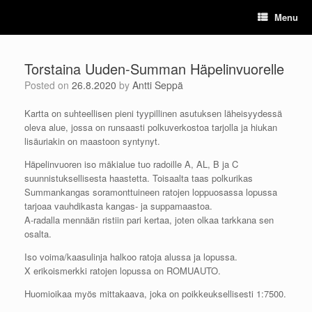
Skip
Menu
to
content
Torstaina Uuden-Summan Häpelinvuorelle
Posted on
26.8.2020
by
Antti Seppä
Kartta on suhteellisen pieni tyypillinen asutuksen läheisyydessä
oleva alue, jossa on runsaasti polkuverkostoa tarjolla ja hiukan
lisäuriakin on maastoon syntynyt.
Häpelinvuoren iso mäkialue tuo radoille A, AL, B ja C
suunnistuksellisesta haastetta. Toisaalta taas polkurikas
Summankangas soramonttuineen ratojen loppuosassa lopussa
tarjoaa vauhdikasta kangas- ja suppamaastoa.
A-radalla mennään ristiin pari kertaa, joten olkaa tarkkana sen
osalta.
Iso voima/kaasulinja halkoo ratoja alussa ja lopussa.
X erikoismerkki ratojen lopussa on ROMUAUTO.
Huomioikaa myös mittakaava, joka on poikkeuksellisesti 1:7500.