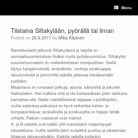
Skip
Menu
to
content
Tiistaina Siltakylään, pyörällä tai ilman
Posted on
25.6.2017
by
Mika Kilpinen
Rannikkorastit jatkuvat Siltakylässä ja tarjolla on
normaalisuunnistuksen lisäksi myös pyöräsuunnistus. Siltakylän
suunnistusmaasto on mielenkiintoisen monipuolinen. Sieltä
löytyy kangasmetsää, avokallioita, vanhoja sorakuoppia,
talousmetsää ja pisimmillä radoilla päässee käväisemään
suollakin.
Maastossa on runsaasti polkuja, ajouria, kärryteitä ja jokunen
hiekkatiekin. Ihan kaikkia niitä ei ole kartassakaan joten tarkkana
kannattaa olla. Radat mahdollistavat reippaan vauhdinpidon,
mutta sopivissa paikoissa on hyvä tarkentaa kartan- ja
kompassinlukua; avokallioilla ja sorakuopilla on helppo tehdä
virheitä. Paikoin maisemat ovat mainiot.
A- ja B-radoilla ovat kaikki yllä mainostetut maastotyypit
edustettuina; muilla radoilla pieni suopätkä puuttuu ja oikeastaan
hitaampi talousmetsäkin. Kaikilla radoilla kuitenkin