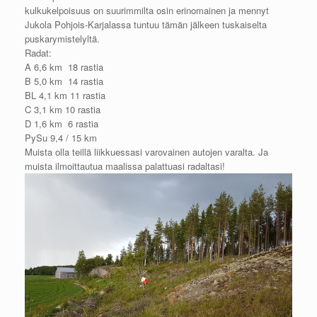
kulkukelpoisuus on suurimmilta osin erinomainen ja mennyt
Jukola Pohjois-Karjalassa tuntuu tämän jälkeen tuskaiselta
puskarymistelyltä.
Radat:
A 6,6 km 18 rastia
B 5,0 km 14 rastia
BL 4,1 km 11 rastia
C 3,1 km 10 rastia
D 1,6 km 6 rastia
PySu 9,4 / 15 km
Muista olla teillä liikkuessasi varovainen autojen varalta. Ja
muista ilmoittautua maalissa palattuasi radaltasi!