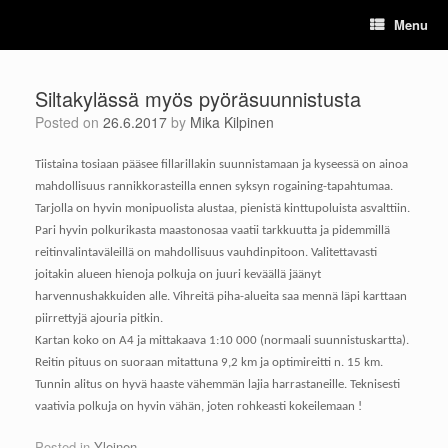
Skip
Menu
to
content
Siltakylässä myös pyöräsuunnistusta
Posted on
26.6.2017
by
Mika Kilpinen
Tiistaina tosiaan pääsee fillarillakin suunnistamaan ja kyseessä on ainoa
mahdollisuus rannikkorasteilla ennen syksyn rogaining-tapahtumaa.
Tarjolla on hyvin monipuolista alustaa, pienistä kinttupoluista asvalttiin.
Pari hyvin polkurikasta maastonosaa vaatii tarkkuutta ja pidemmillä
reitinvalintaväleillä on mahdollisuus vauhdinpitoon. Valitettavasti
joitakin alueen hienoja polkuja on juuri keväällä jäänyt
harvennushakkuiden alle. Vihreitä piha-alueita saa mennä läpi karttaan
piirrettyjä ajouria pitkin.
Kartan koko on A4 ja mittakaava 1:10 000 (normaali suunnistuskartta).
Reitin pituus on suoraan mitattuna 9,2 km ja optimireitti n. 15 km.
Tunnin alitus on hyvä haaste vähemmän lajia harrastaneille.
Teknisesti
vaativia polkuja on hyvin vähän, joten rohkeasti kokeilemaan !
Posted in
Yleinen
.