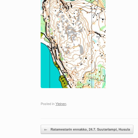
Posted in
Yleinen
.
Post navigation
←
Ratamestarin ennakko, 24.7. Suutarlampi, Husula