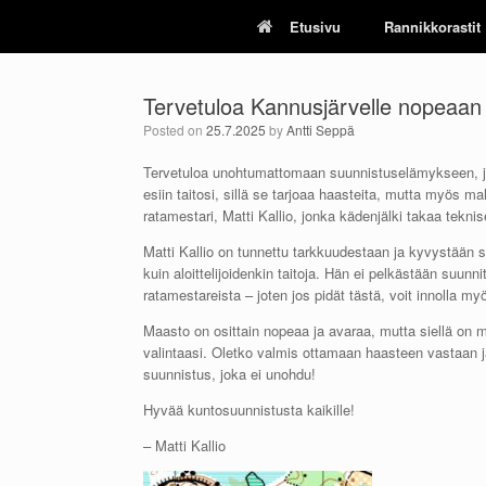
Skip
Etusivu
Rannikkorastit
to
content
Tervetuloa Kannusjärvelle nopeaan
Posted on
25.7.2025
by
Antti Seppä
Tervetuloa unohtumattomaan suunnistuselämykseen, j
esiin taitosi, sillä se tarjoaa haasteita, mutta myös m
ratamestari, Matti Kallio, jonka kädenjälki takaa teknise
Matti Kallio on tunnettu tarkkuudestaan ja kyvystään s
kuin aloittelijoidenkin taitoja. Hän ei pelkästään suu
ratamestareista – joten jos pidät tästä, voit innolla my
Maasto on osittain nopeaa ja avaraa, mutta siellä on m
valintaasi. Oletko valmis ottamaan haasteen vastaan 
suunnistus, joka ei unohdu!
Hyvää kuntosuunnistusta kaikille!
– Matti Kallio