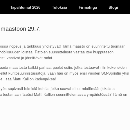
Tapahtumat 2026
Tuloksia
Firmaliiga
Blogi
 maastoon 29.7.
ossa nopeus ja tarkkuus yhdistyvät! Tämä maasto on suunniteltu tuomaan
ahdollisuuden loistaa. Ratojen suunnittelusta vastaa itse huipputason
sti vaativat ja jännittävät radat.
aada maastosta kaikki parhaat puolet esiin, jotka testaavat niin kokeneiden
nnitellut kuntosuunnistusratoja, vaan hän on myös ensi vuoden SM-Sprintin yksi
ös lisää Matti Kallion kädenjälkeä!
yös sopivasti teknisiä kohtia, jotka saavat sinut miettimään jokaista
ja testamaan itseäsi Matti Kallion suunnittelemassa ympäristössä? Tämä on