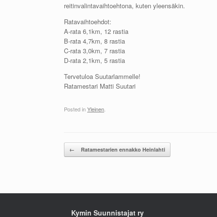
reitinvalintavaihtoehtona, kuten yleensäkin.
Ratavaihtoehdot:
A-rata 6,1km, 12 rastia
B-rata 4,7km, 8 rastia
C-rata 3,0km, 7 rastia
D-rata 2,1km, 5 rastia
Tervetuloa Suutarlammelle!
Ratamestari Matti Suutari
Posted in
Yleinen
.
Post navigation
←
Ratamestarien ennakko Heinlahti
Kymin Suunnistajat ry