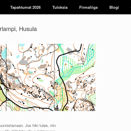
Tapahtumat 2026
Tuloksia
Firmaliiga
Blogi
rlampi, Husula
unnistamaan. Jos hiki tulee, niin