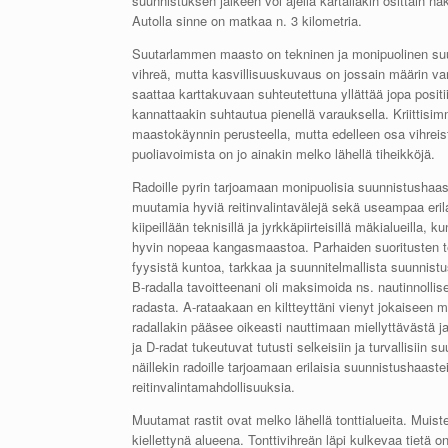
suunnistuksen jälkeen voi ajella kartallakin osittain n
Autolla sinne on matkaa n. 3 kilometria.
Suutarlammen maasto on tekninen ja monipuolinen su
vihreä, mutta kasvillisuuskuvaus on jossain määrin va
saattaa karttakuvaan suhteutettuna yllättää jopa positi
kannattaakin suhtautua pienellä varauksella. Kriittisim
maastokäynnin perusteella, mutta edelleen osa vihreistä
puoliavoimista on jo ainakin melko lähellä tiheikköjä.
Radoille pyrin tarjoamaan monipuolisia suunnistushaast
muutamia hyviä reitinvalintavälejä sekä useampaa erila
kiipeillään teknisillä ja jyrkkäpiirteisillä mäkialueilla, 
hyvin nopeaa kangasmaastoa. Parhaiden suoritusten tek
fyysistä kuntoa, tarkkaa ja suunnitelmallista suunnis
B-radalla tavoitteenani oli maksimoida ns. nautinnol
radasta. A-rataakaan en kiltteyttäni vienyt jokaiseen 
radallakin pääsee oikeasti nauttimaan miellyttävästä 
ja D-radat tukeutuvat tutusti selkeisiin ja turvallisiin s
näillekin radoille tarjoamaan erilaisia suunnistushaaste
reitinvalintamahdollisuuksia.
Muutamat rastit ovat melko lähellä tonttialueita. Muiste
kiellettynä alueena. Tonttivihreän läpi kulkevaa tietä on