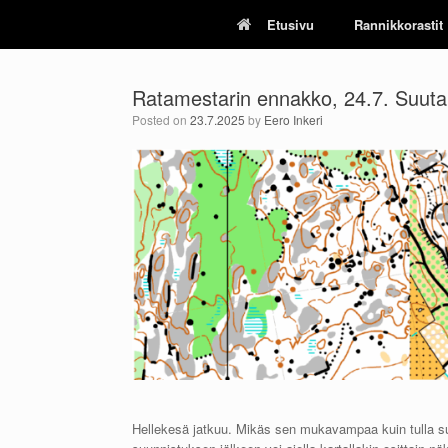
Skip
Etusivu
Rannikkorastit
to
content
Ratamestarin ennakko, 24.7. Suuta
Posted on
23.7.2025
by
Eero Inkeri
Hellekesä jatkuu. Mikäs sen mukavampaa kuin tulla su