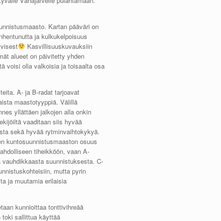
äkyvälle Vähäjärvelle pulahtamaan.
unnistusmaasto. Kartan pääväri on
nhentunutta ja kulkukelpoisuus
ivisest
Kasvillisuuskuvauksiin
mät alueet on päivitetty yhden
 voisi olla valkoisia ja toisaalta osa
eita. A- ja B-radat tarjoavat
ista maastotyyppiä. Välillä
kunnes yllättäen jalkojen alla onkin
ijöiltä vaaditaan siis hyvää
tusta sekä hyvää rytminvaihtokykyä.
lisen kuntosuunnistusmaaston osuus
mahdolliseen tiheikköön, vaan A-
ja vauhdikkaasta suunnistuksesta. C-
uunnistuskohteisiin, mutta pyrin
ita ja muutamia erilaisia
taan kunnioittaa tonttivihreää
 toki sallittua käyttää