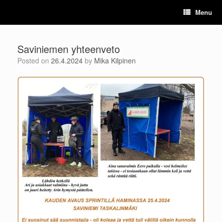
Skip
Menu
to
content
Saviniemen yhteenveto
Posted on
26.4.2024
by
Mika Kilpinen