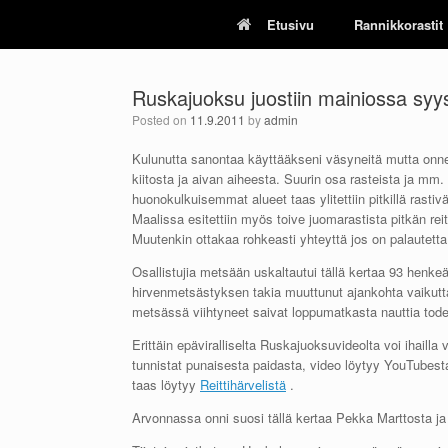
Skip
Etusivu
Rannikkorastit
to
content
Ruskajuoksu juostiin mainiossa sy
Posted on
11.9.2011
by
admin
Kulunutta sanontaa käyttääkseni väsyneitä mutta onnel
kiitosta ja aivan aiheesta. Suurin osa rasteista ja mm. 
huonokulkuisemmat alueet taas ylitettiin pitkillä rastiv
Maalissa esitettiin myös toive juomarastista pitkän rei
Muutenkin ottakaa rohkeasti yhteyttä jos on palautetta
Osallistujia metsään uskaltautui tällä kertaa 93 henk
hirvenmetsästyksen takia muuttunut ajankohta vaikutt
metsässä viihtyneet saivat loppumatkasta nauttia todel
Erittäin epäviralliselta Ruskajuoksuvideolta voi iha
tunnistat punaisesta paidasta, video löytyy YouTubes
taas löytyy
Reittihärvelistä
.
Arvonnassa onni suosi tällä kertaa Pekka Marttosta j