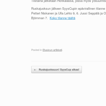
Tiistaina jatketaan Honkalassa, jossa myös yösuunnist
Ruskajuoksun jälkeen SyysCupin epävirallinen tilanne k
Petteri Niskanen ja Ulla Lehto 9, 6. Jussi Seppälä j
Björnman 7.
Koko tilanne täältä
Posted in
Etusivun artikkeli
.
Post navigation
←
Ruskajuoksuun! SyysCup alkaa!