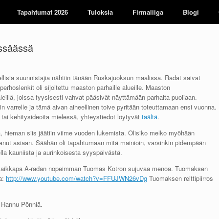
Tapahtumat 2026
Tuloksia
Firmaliiga
Blogi
yssäässä
lisia suunnistajia nähtiin tänään Ruskajuoksun maalissa. Radat saivat
perhoslenkit oli sijoitettu maaston parhaille alueille. Maaston
äleillä, joissa fyysisesti vahvat pääsivät näyttämään parhaita puoliaan.
tin varrelle ja tämä aivan aiheellinen toive pyritään toteuttamaan ensi vuonna.
 tai kehitysideoita mielessä, yhteystiedot löytyvät
täältä
.
eä, hieman siis jäätiin viime vuoden lukemista. Olisiko melko myöhään
anut asiaan. Säähän oli tapahtumaan mitä mainioin, varsinkin pidempään
la kauniista ja aurinkoisesta syyspäivästä.
illa vaikkapa A-radan nopeimman Tuomas Kotron sujuvaa menoa. Tuomaksen
ta:
http://www.youtube.com/watch?v=FFUJWN26vDg
Tuomaksen reittipiirros
a Hannu Pönniä.