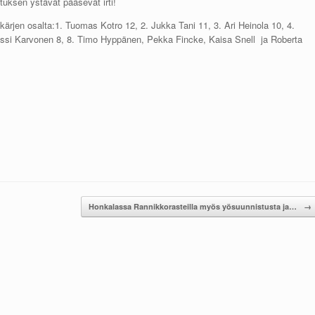
uksen ystävät pääsevät irti!
ärjen osalta:1. Tuomas Kotro 12, 2. Jukka Tani 11, 3. Ari Heinola 10, 4.
a Ossi Karvonen 8, 8. Timo Hyppänen, Pekka Fincke, Kaisa Snell ja Roberta
Honkalassa Rannikkorasteilla myös yösuunnistusta ja…
→