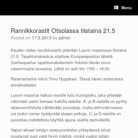
Skip
Menu
to
content
Rannikkorastit Otsolassa tiistaina 21.5
Posted on
17.5.2013
by
admin
Kauden viides rannikkorastit pidetään Luovin maastossa tiistaina
21.5. Tapahtumakeskus sijaitsee Kumparepuiston lähellä
(karttaopastus tapahtumakalenterin linkistä tämän sivun
vasemmasta reunasta). Lähtö on auki klo 1700 – 18:30.
Ratamestarina toimii Timo Hyppänen. Tässä hänen antamansa
ennakkotiedot:
Luovin maastoa halkoo monille tuttu kuntopolku, joka ylitetään
vähintään pariin kertaan kaikilla radoilla. A- ja B-radoilla on pyritty
ratasuunnittelulla välttämään pururataa, mutta reitinvalinnoissa
voi jonkin verran hyödyntää alueen polkuja. C- ja D-radoilla on
pururataa mahdollista käyttää apuna useilla rastiväleillä.
Vapun aikaan tehdyn ratasuunnittelun yhteydessä oilvat
muutamat suot vielä hyvin märkiä, minkä vuoksi joitain