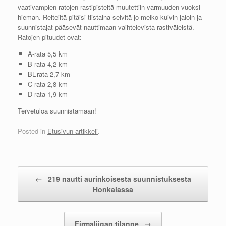
vaativampien ratojen rastipisteitä muutettiin varmuuden vuoksi
hieman. Reiteiltä pitäisi tiistaina selvitä jo melko kuivin jaloin ja
suunnistajat pääsevät nauttimaan vaihtelevista rastiväleistä.
Ratojen pituudet ovat:
A-rata 5,5 km
B-rata 4,2 km
BL-rata 2,7 km
C-rata 2,8 km
D-rata 1,9 km
Tervetuloa suunnistamaan!
Posted in
Etusivun artikkeli
.
Post navigation
←
219 nautti aurinkoisesta suunnistuksesta
Honkalassa
Firmaliigan tilanne
→