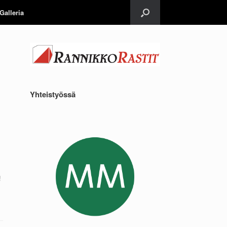
Galleria
Yhteistyössä
!