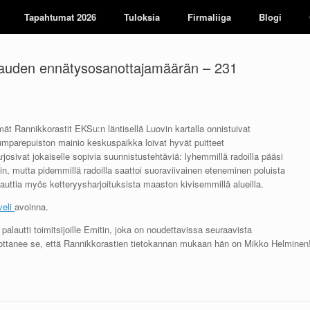
Tapahtumat 2026
Tuloksia
Firmaliiga
Blogi
 kauden ennätysosanottajamäärän – 231
t Rannikkorastit EKSu:n läntisellä Luovin kartalla onnistuivat
umparepuiston mainio keskuspaikka loivat hyvät puitteet
osivat jokaiselle sopivia suunnistustehtäviä: lyhemmillä radoilla pääsi
n, mutta pidemmillä radoilla saattoi suoraviivainen eteneminen poluista
i nauttia myös ketteryysharjoituksista maaston kivisemmillä alueilla.
veli
avoinna.
 palautti toimitsijoille Emitin, joka on noudettavissa seuraavista
pottanee se, että Rannikkorastien tietokannan mukaan hän on Mikko Helminen