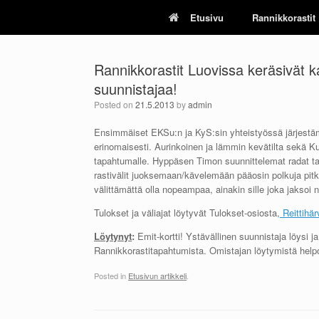
Skip
Etusivu
Rannikkorastit
to
content
Rannikkorastit Luovissa keräsivät
suunnistajaa!
Posted on
21.5.2013
by
admin
Ensimmäiset EKSu:n ja KyS:sin yhteistyössä järjestämä
erinomaisesti. Aurinkoinen ja lämmin kevätilta sekä K
tapahtumalle. Hyppäsen Timon suunnittelemat radat tarj
rastivälit juoksemaan/kävelemään pääosin polkuja pitki
välittämättä olla nopeampaa, ainakin sille joka jakso
Tulokset ja väliajat löytyvät Tulokset-osiosta,
Reittihär
Löytynyt
:
Emit-kortti! Ystävällinen suunnistaja löysi ja
Rannikkorastitapahtumista. Omistajan löytymistä hel
Posted in
Etusivun artikkeli
.