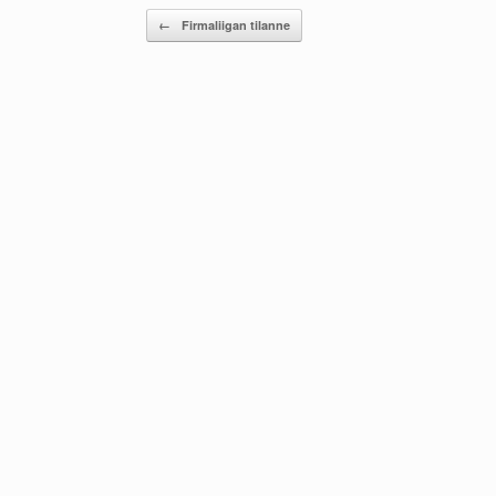
Post navigation
←
Firmaliigan tilanne