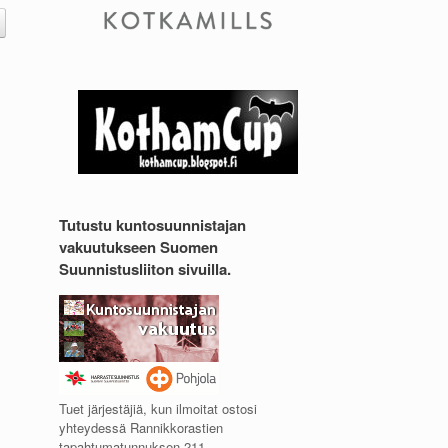
Tutustu kuntosuunnistajan
vakuutukseen Suomen
Suunnistusliiton sivuilla.
Tuet järjestäjiä, kun ilmoitat ostosi
yhteydessä Rannikkorastien
tapahtumatunnuksen 211.