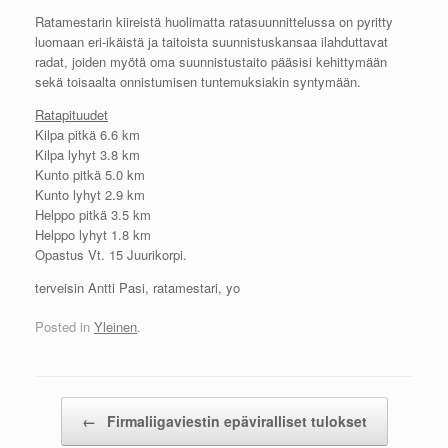
Ratamestarin kiireistä huolimatta ratasuunnittelussa on pyritty
luomaan eri-ikäistä ja taitoista suunnistuskansaa ilahduttavat
radat, joiden myötä oma suunnistustaito pääsisi kehittymään
sekä toisaalta onnistumisen tuntemuksiakin syntymään.
Ratapituudet
Kilpa pitkä 6.6 km
Kilpa lyhyt 3.8 km
Kunto pitkä 5.0 km
Kunto lyhyt 2.9 km
Helppo pitkä 3.5 km
Helppo lyhyt 1.8 km
Opastus Vt. 15 Juurikorpi.
terveisin Antti Pasi, ratamestari, yo
Posted in
Yleinen
.
Post navigation
←
Firmaliigaviestin epäviralliset tulokset