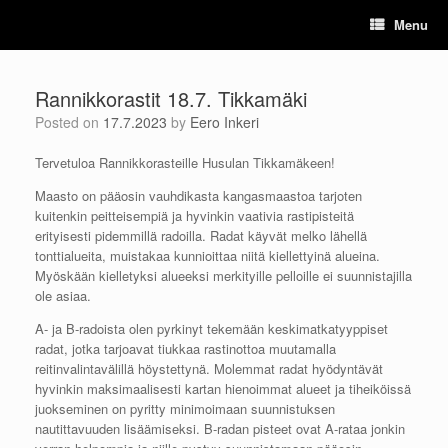
Skip
Menu
to
content
Rannikkorastit 18.7. Tikkamäki
Posted on
17.7.2023
by
Eero Inkeri
Tervetuloa Rannikkorasteille Husulan Tikkamäkeen!
Maasto on pääosin vauhdikasta kangasmaastoa tarjoten
kuitenkin peitteisempiä ja hyvinkin vaativia rastipisteitä
erityisesti pidemmillä radoilla. Radat käyvät melko lähellä
tonttialueita, muistakaa kunnioittaa niitä kiellettyinä alueina.
Myöskään kielletyksi alueeksi merkityille pelloille ei suunnistajilla
ole asiaa.
A- ja B-radoista olen pyrkinyt tekemään keskimatkatyyppiset
radat, jotka tarjoavat tiukkaa rastinottoa muutamalla
reitinvalintavälillä höystettynä. Molemmat radat hyödyntävät
hyvinkin maksimaalisesti kartan hienoimmat alueet ja tiheiköissä
juokseminen on pyritty minimoimaan suunnistuksen
nautittavuuden lisäämiseksi. B-radan pisteet ovat A-rataa jonkin