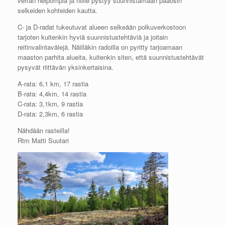
verran helpompia ja niille pystyy suunnistamaan pääosin
selkeiden kohteiden kautta.
C- ja D-radat tukeutuvat alueen selkeään polkuverkostoon
tarjoten kuitenkin hyviä suunnistustehtäviä ja joitain
reitinvalintavälejä. Näilläkin radoilla on pyritty tarjoamaan
maaston parhita alueita, kuitenkin siten, että suunnistustehtävät
pysyvät riittävän yksinkertaisina.
A-rata: 6,1 km, 17 rastia
B-rata: 4,4km, 14 rastia
C-rata: 3,1km, 9 rastia
D-rata: 2,3km, 6 rastia
Nähdään rasteilla!
Rtm Matti Suutari