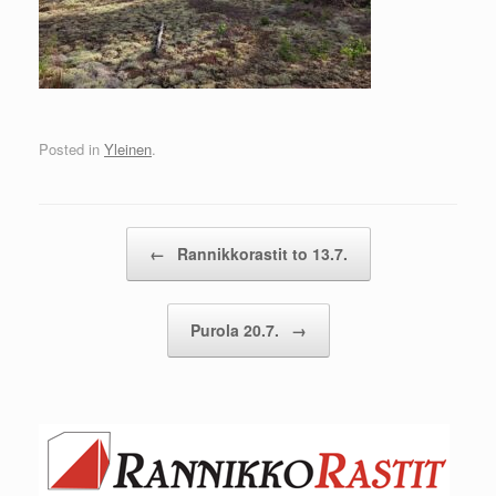
Posted in
Yleinen
.
Post navigation
←
Rannikkorastit to 13.7.
Purola 20.7.
→