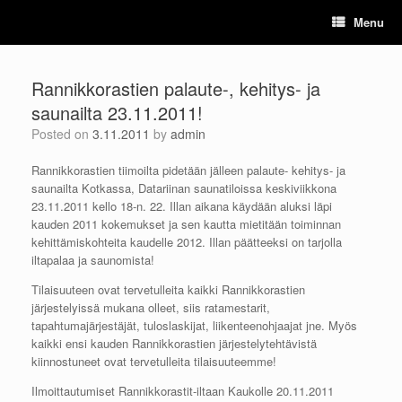
Skip
Menu
to
content
Rannikkorastien palaute-, kehitys- ja
saunailta 23.11.2011!
Posted on
3.11.2011
by
admin
Rannikkorastien tiimoilta pidetään jälleen palaute- kehitys- ja
saunailta Kotkassa, Datariinan saunatiloissa keskiviikkona
23.11.2011 kello 18-n. 22. Illan aikana käydään aluksi läpi
kauden 2011 kokemukset ja sen kautta mietitään toiminnan
kehittämiskohteita kaudelle 2012. Illan päätteeksi on tarjolla
iltapalaa ja saunomista!
Tilaisuuteen ovat tervetulleita kaikki Rannikkorastien
järjestelyissä mukana olleet, siis ratamestarit,
tapahtumajärjestäjät, tuloslaskijat, liikenteenohjaajat jne. Myös
kaikki ensi kauden Rannikkorastien järjestelytehtävistä
kiinnostuneet ovat tervetulleita tilaisuuteemme!
Ilmoittautumiset Rannikkorastit-iltaan Kaukolle 20.11.2011