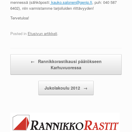
mennessä (sähköposti:
kauko.salonen@genip.fi
, puh: 040 587
6402), niin varmistamme tarjoiluiden riittävyyden!
Tervetuloa!
Posted in
Etusivun artikkeli
.
Post navigation
←
Rannikkorastikausi päätökseen
Karhuvuoressa
Jukolakoulu 2012
→