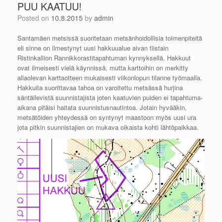
PUU KAATUU!
Posted on
10.8.2015
by
admin
Santamäen metsissä suoritetaan metsänhoidollisia toimenpiteitä
eli sinne on ilmestynyt uusi hakkuualue aivan tiistain
Ristinkallion Rannikkorastitapahtuman kynnyksellä. Hakkuut
ovat ilmeisesti vielä käynnissä, mutta karttoihin on merkitty
allaolevan karttaotteen mukaisesti viikonlopun tilanne työmaalla.
Hakkuita suorittavaa tahoa on varoitettu metsässä hurjina
säntäilevistä suunnistajista joten kaatuvien puiden ei tapahtuma-
aikana pitäisi haitata suunnistusnautintoa. Jotain hyvääkin,
metsätöiden yhteydessä on syntynyt maastoon myös uusi ura
jota pitkin suunnistajien on mukava oikaista kohti lähtöpaikkaa.