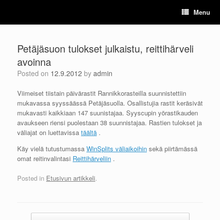
Skip
Menu
to
content
Petäjäsuon tulokset julkaistu, reittihärveli
avoinna
Posted on
12.9.2012
by
admin
Viimeiset tiistain päivärastit Rannikkorasteilla suunnistettiin
mukavassa syyssäässä Petäjäsuolla. Osallistujia rastit keräsivät
mukavasti kaikkiaan 147 suunistajaa. Syyscupin yörastikauden
avaukseen riensi puolestaan 38 suunnistajaa. Rastien tulokset ja
väliajat on luettavissa
täältä
.
Käy vielä tutustumassa
WinSplits väliaikoihin
sekä piirtämässä
omat reitinvalintasi
Reittihärveliin
.
Posted in
Etusivun artikkeli
.
Post navigation