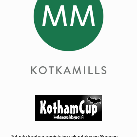
Tutustu kuntosuunnistajan vakuutukseen Suomen