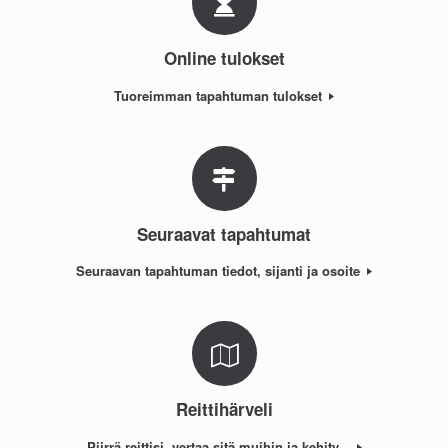
Online tulokset
Tuoreimman tapahtuman tulokset
Seuraavat tapahtumat
Seuraavan tapahtuman tiedot, sijanti ja osoite
Reittihärveli
Piirrä reittisi, vertaa sitä muihin ja kehity...