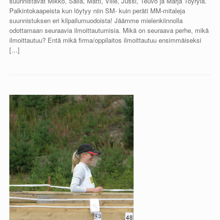
suunnistavat Mikko, Salla, Matti, Ville, Jussi, Teuvo ja Marja Töyrylä.
Palkintokaapeista kun löytyy niin SM- kuin peräti MM-mitaleja
suunnistuksen eri kilpailumuodoista! Jäämme mielenkiinnolla
odottamaan seuraavia ilmoittautumisia. Mikä on seuraava perhe, mikä
ilmoittautuu? Entä mikä firma/oppilaitos ilmoittautuu ensimmäiseksi
[…]