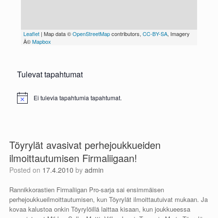
Tulevat tapahtumat
Ei tulevia tapahtumia tapahtumat.
N
o
t
i
c
e
Töyrylät avasivat perhejoukkueiden
ilmoittautumisen Firmaliigaan!
Posted on
17.4.2010
by
admin
Rannikkorastien Firmaliigan Pro-sarja sai ensimmäisen
perhejoukkueilmoittautumisen, kun Töyrylät ilmoittautuivat mukaan. Ja
kovaa kalustoa onkin Töyrylöillä laittaa kisaan, kun joukkueessa