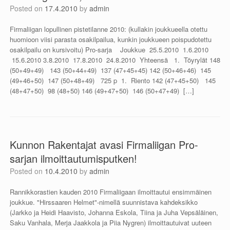
Posted on
17.4.2010
by
admin
Firmaliigan lopullinen pistetilanne 2010: (kullakin joukkueella otettu
huomioon viisi parasta osakilpailua, kunkin joukkueen poispudotettu
osakilpailu on kursivoitu) Pro-sarja Joukkue 25.5.2010 1.6.2010
15.6.2010 3.8.2010 17.8.2010 24.8.2010 Yhteensä 1. Töyrylät 148
(50+49+49) 143 (50+44+49) 137 (47+45+45) 142 (50+46+46) 145
(49+46+50) 147 (50+48+49) 725 p 1. Riento 142 (47+45+50) 145
(48+47+50) 98 (48+50) 146 (49+47+50) 146 (50+47+49) […]
Kunnon Rakentajat avasi Firmaliigan Pro-
sarjan ilmoittautumisputken!
Posted on
10.4.2010
by
admin
Rannikkorastien kauden 2010 Firmaliigaan ilmoittautui ensimmäinen
joukkue. "Hirssaaren Helmet"-nimellä suunnistava kahdeksikko
(Jarkko ja Heidi Haavisto, Johanna Eskola, Tiina ja Juha Vepsäläinen,
Saku Vanhala, Merja Jaakkola ja Piia Nygren) ilmoittautuivat uuteen