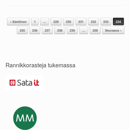
« Edellinen
1
…
229
230
231
232
233
234
Post navigation
235
236
237
238
239
…
258
Seuraava »
Rannikkorasteja tukemassa