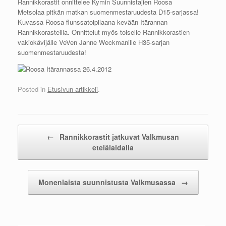
Rannikkorastit onnittelee Kymin Suunnistajien Roosa
Metsolaa pitkän matkan suomenmestaruudesta D15-sarjassa!
Kuvassa Roosa flunssatoipilaana kevään Itärannan
Rannikkorasteilla. Onnittelut myös toiselle Rannikkorastien
vakiokävijälle VeVen Janne Weckmanille H35-sarjan
suomenmestaruudesta!
Posted in
Etusivun artikkeli
.
Post navigation
←
Rannikkorastit jatkuvat Valkmusan
etelälaidalla
Monenlaista suunnistusta Valkmusassa
→