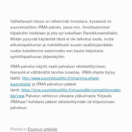
Valitettavasti totuus on vähemmän innostava, kyseessä on
suunnistusliiton IRMA-palvelu, jossa mm. ilmoittautumiset
kilpailuihin hoidetaan ja jota nyt kokeillaan Rannikkorasteillakin.
Mitään pysyvää käytäntöä tästä ei ole tarkoitus luoda, mutta
erikoistapahtuman ja mahdollisesti suuren osallistujamäärän
vuoksi kokeilemme saisimmeko sen kautta helpotusta
sprinttitapahtuman järjestelyihin.
IRMA-palvelun käyttö vaatii palveluun rekisteröitymisen,
lisenssiä ei välttämättä tarvitse lunastaa. IRMA-ohjeita löytyy
täältä:
http://www.suunnistusliitto.fi/irma/irma-ohjeet-
suunnistaja/
ja IRMA-palveluun pääset
tästä:
https://irma.suunnistusliitto.fi/irma/public/competitioncalen
dar/view
Palvelun nettisivun oikeasta yläkulmasta ”Kirjaudu
IRMAaan”-kohdasta pääset rekisteröitymään tai kirjautumaan
palveluun.
Posted in
Etusivun artikkeli
.