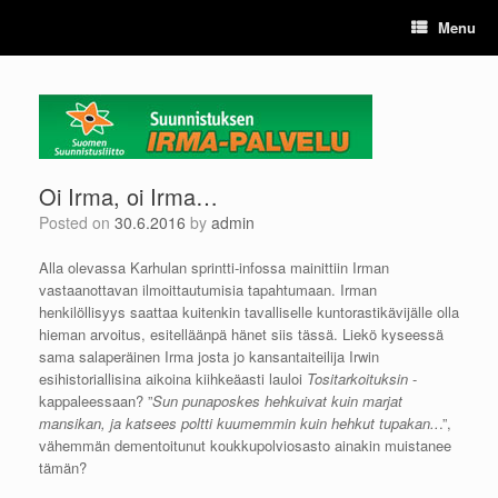
Skip
Menu
to
content
Oi Irma, oi Irma…
Posted on
30.6.2016
by
admin
Alla olevassa Karhulan sprintti-infossa mainittiin Irman
vastaanottavan ilmoittautumisia tapahtumaan. Irman
henkilöllisyys saattaa kuitenkin tavalliselle kuntorastikävijälle olla
hieman arvoitus, esitelläänpä hänet siis tässä. Liekö kyseessä
sama salaperäinen Irma josta jo kansantaiteilija Irwin
esihistoriallisina aikoina kiihkeäasti lauloi
Tositarkoituksin
-
kappaleessaan? ”
Sun punaposkes hehkuivat kuin marjat
mansikan, ja katsees poltti kuumemmin kuin hehkut tupakan..
.”,
vähemmän dementoitunut koukkupolviosasto ainakin muistanee
tämän?