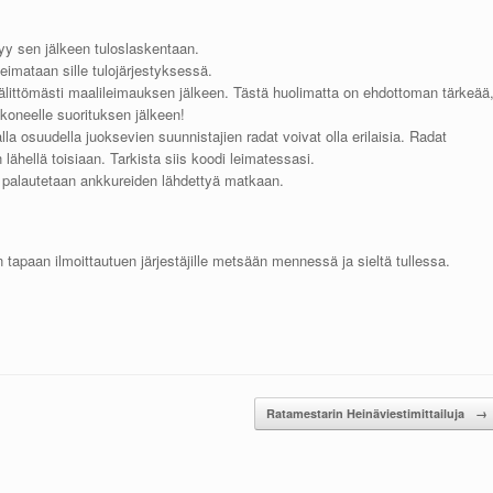
tyy sen jälkeen tuloslaskentaan.
imataan sille tulojärjestyksessä.
 välittömästi maalileimauksen jälkeen. Tästä huolimatta on ehdottoman tärkeää
koneelle suorituksen jälkeen!
 osuudella juoksevien suunnistajien radat voivat olla erilaisia. Radat
n lähellä toisiaan. Tarkista siis koodi leimatessasi.
t palautetaan ankkureiden lähdettyä matkaan.
 tapaan ilmoittautuen järjestäjille metsään mennessä ja sieltä tullessa.
Ratamestarin Heinäviestimittailuja
→