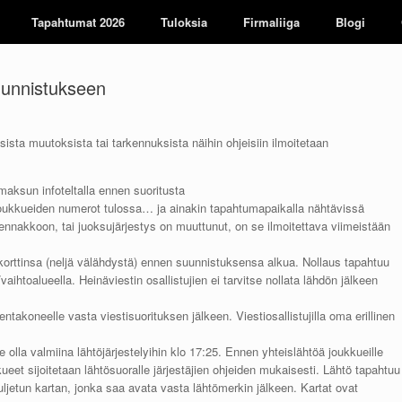
Tapahtumat 2026
Tuloksia
Firmaliiga
Blogi
suunnistukseen
ista muutoksista tai tarkennuksista näihin ohjeisiin ilmoitetaan
maksun infoteltalla ennen suoritusta
oukkueiden numerot tulossa… ja ainakin tapahtumapaikalla nähtävissä
 ennakkoon, tai juoksujärjestys on muuttunut, on se ilmoitettava viimeistään
korttinsa (neljä välähdystä) ennen suunnistuksensa alkua. Nollaus tapahtuu
-/vaihtoalueella. Heinäviestin osallistujien ei tarvitse nollata lähdön jälkeen
ntakoneelle vasta viestisuorituksen jälkeen. Viestiosallistujilla oma erillinen
lla valmiina lähtöjärjestelyihin klo 17:25. Ennen yhteislähtöä joukkueille
eet sijoitetaan lähtösuoralle järjestäjien ohjeiden mukaisesti. Lähtö tapahtuu
uljetun kartan, jonka saa avata vasta lähtömerkin jälkeen. Kartat ovat