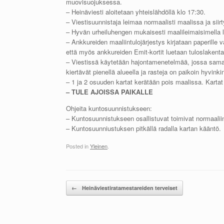
muovisuojuksessa.
– Heinäviesti aloitetaan yhteislähdöllä klo 17:30.
– Viestisuunnistaja leimaa normaalisti maalissa ja siir
– Hyvän urheiluhengen mukaisesti maalileimaisimella le
– Ankkureiden maaliintulojärjestys kirjataan paperille
että myös ankkureiden Emit-kortit luetaan tuloslakenta
– Viestissä käytetään hajontamenetelmää, jossa samalla
kiertävät pienellä alueella ja rasteja on paikoin hyvinki
– 1 ja 2 osuuden kartat kerätään pois maalissa. Karta
– TULE AJOISSA PAIKALLE
Ohjeita kuntosuunnistukseen:
– Kuntosuunnistukseen osallistuvat toimivat normaaliin
– Kuntosuunniustuksen pitkällä radalla kartan kääntö.
Posted in
Yleinen
.
Post navigation
←
Heinäviestiratamestareiden terveiset