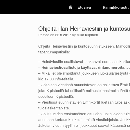
Skip
Etusivu
Rannikkorastit
to
content
Ohjeita illan Heinäviestiin ja kunto
Posted on
22.8.2017
by
Mika Kilpinen
Ohjeita Heinäviestiin ja kuntosuunnistukseen. Mahdollis
tapahtumapaikalla:
– Heinäviestiin osallistuvat maksavat normaalin kartta
–
Heinäviestiosallistuja käyttävät rintanumeroita
. J
– Mikäli et ole ilmoittanut joukkueen juoksujärjestystä
klo 17:00 info-teltalla.
– Jokaisen viestissä suunnistavan on nollattava Emit-
joko K-pisteellä tai erillisellä nollausleimasimella lähtö
uudelleen K-pisteellä.
– Viestissä suunnistavien Emit-kortit luetaan tuloslaske
tuloslaskentapiste.
– Joukkueiden ensimmäisen osuuden juoksijoiden tulee o
annetaan kertaus keskeisimmistä viestiohjeista. Joukku
Jukolan viestin tyyliin eli joukkueet saavat käteensä s