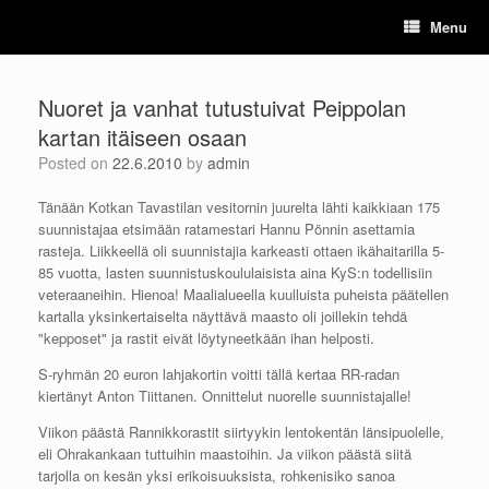
Skip
Menu
to
content
Nuoret ja vanhat tutustuivat Peippolan
kartan itäiseen osaan
Posted on
22.6.2010
by
admin
Tänään Kotkan Tavastilan vesitornin juurelta lähti kaikkiaan 175
suunnistajaa etsimään ratamestari Hannu Pönnin asettamia
rasteja. Liikkeellä oli suunnistajia karkeasti ottaen ikähaitarilla 5-
85 vuotta, lasten suunnistuskoululaisista aina KyS:n todellisiin
veteraaneihin. Hienoa! Maalialueella kuulluista puheista päätellen
kartalla yksinkertaiselta näyttävä maasto oli joillekin tehdä
"kepposet" ja rastit eivät löytyneetkään ihan helposti.
S-ryhmän 20 euron lahjakortin voitti tällä kertaa RR-radan
kiertänyt Anton Tiittanen. Onnittelut nuorelle suunnistajalle!
Viikon päästä Rannikkorastit siirtyykin lentokentän länsipuolelle,
eli Ohrakankaan tuttuihin maastoihin. Ja viikon päästä siitä
tarjolla on kesän yksi erikoisuuksista, rohkenisiko sanoa