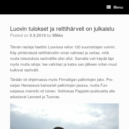
Skip
Menu
to
content
Luovin tulokset ja reittihärveli on julkaistu
Posted on
5.9.2019
by
Mikko
Tämän rasteja haettiin Luovissa reilun 120 suunnistajan voimin.
Käy piirtämässä reittihärveliin omat valintasi ja vertaa, mitä
muita toteutuksia rastivälille olisi ollut. Samalla voit käydä läpi
myös muita ratoja: tee valintasi ja katso sen jälkeen miten muut
kulkivat rastivälit.
Tänään oli ohjelmassa myös Firmaliigan palkintojen jako. Pro-
sarjan Herraseura kainosteli palkintojen jaossa, mutta Fun-
sarjassa meininki oli toinen. Voittoisaa Pappiski-joukkuetta alle
edustavat Leonard ja Tuomas.