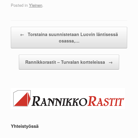
Posted in
Yleinen
.
Post navigation
←
Torstaina suunnistetaan Luovin läntisessä
osassa,…
Rannikkorastit – Turvalan kortteleissa
→
Yhteistyössä