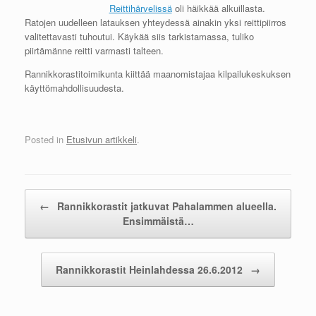
Reittihärvelissä
oli häikkää alkuillasta.
Ratojen uudelleen latauksen yhteydessä ainakin yksi reittipiirros
valitettavasti tuhoutui. Käykää siis tarkistamassa, tuliko
piirtämänne reitti varmasti talteen.
Rannikkorastitoimikunta kiittää maanomistajaa kilpailukeskuksen
käyttömahdollisuudesta.
Posted in
Etusivun artikkeli
.
Post navigation
←
Rannikkorastit jatkuvat Pahalammen alueella.
Ensimmäistä…
Rannikkorastit Heinlahdessa 26.6.2012
→