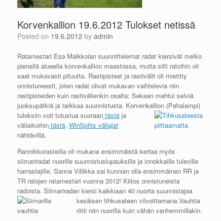
Korvenkallion 19.6.2012 Tulokset netissä
Posted on
19.6.2012
by
admin
Ratamestari Esa Maikkolan suunnittelemat radat kiersivät melko
pienellä alueella korvenkallion maastossa, mutta silti ratoihin oli
saat mukavasti pituutta. Rastipisteet ja rastivälit oli mietitty
onnistuneesti, joten radat olivat mukavan vaihtelevia niin
rastipisteiden kuin rastivälienkin osalta: Sekaan mahtui selviä
juoksupätkiä ja tarkkaa suunnistusta. Korvenkallion (Pahalampi)
tuloksiin voit tutustua suoraan
tästä
ja
väliaikoihin
tästä
.
WinSplits väliajat
nähtävillä.
Rannikkorasteilla oli mukana ensimmäistä kertaa myös
siimariradat nuorille suunnistuslupauksille ja innokkaille tuleville
harrastajille. Sanna Villikka sai kunnian olla ensimmäinen RR ja
TR ratojen ratamestari vuonna 2012! Kiitos onnistuneista
radoista. Siimariradan kiersi kaikkiaan 40 nuorta
suunnistajaa
kesäisen tihkusateen vilvoittamana.Vauhtia
riitti niin nuorilla kuin vähän vanhemmillakin.