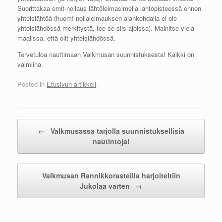
Suorittakaa emit-nollaus lähtöleimasimella lähtöpisteessä ennen
yhteislähtöä (huom! nollaleimauksen ajankohdalla ei ole
yhteislähdössä merkitystä, tee se siis ajoissa). Mainitse vielä
maalissa, että olit yhteislähdössä.
Tervetuloa nauttimaan Valkmusan suunnistuksesta! Kaikki on
valmiina.
Posted in
Etusivun artikkeli
.
Post navigation
←
Valkmusassa tarjolla suunnistuksellisia
nautintoja!
Valkmusan Rannikkorasteilla harjoiteltiin
Jukolaa varten
→