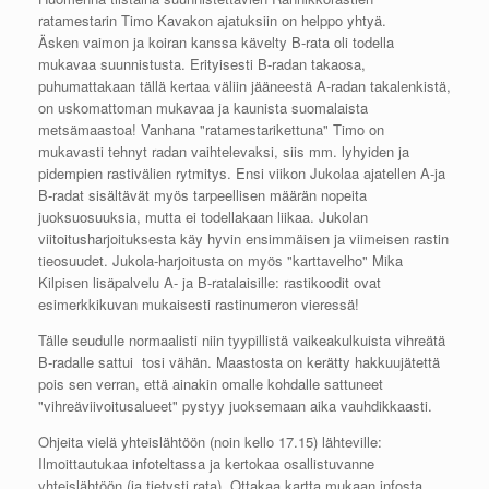
ratamestarin Timo Kavakon ajatuksiin on helppo yhtyä.
Äsken vaimon ja koiran kanssa kävelty B-rata oli todella
mukavaa suunnistusta. Erityisesti B-radan takaosa,
puhumattakaan tällä kertaa väliin jääneestä A-radan takalenkistä,
on uskomattoman mukavaa ja kaunista suomalaista
metsämaastoa! Vanhana "ratamestarikettuna" Timo on
mukavasti tehnyt radan vaihtelevaksi, siis mm. lyhyiden ja
pidempien rastivälien rytmitys. Ensi viikon Jukolaa ajatellen A-ja
B-radat sisältävät myös tarpeellisen määrän nopeita
juoksuosuuksia, mutta ei todellakaan liikaa. Jukolan
viitoitusharjoituksesta käy hyvin ensimmäisen ja viimeisen rastin
tieosuudet. Jukola-harjoitusta on myös "karttavelho" Mika
Kilpisen lisäpalvelu A- ja B-ratalaisille: rastikoodit ovat
esimerkkikuvan mukaisesti rastinumeron vieressä!
Tälle seudulle normaalisti niin tyypillistä vaikeakulkuista vihreätä
B-radalle sattui tosi vähän. Maastosta on kerätty hakkuujätettä
pois sen verran, että ainakin omalle kohdalle sattuneet
"vihreäviivoitusalueet" pystyy juoksemaan aika vauhdikkaasti.
Ohjeita vielä yhteislähtöön (noin kello 17.15) lähteville:
Ilmoittautukaa infoteltassa ja kertokaa osallistuvanne
yhteislähtöön (ja tietysti rata). Ottakaa kartta mukaan infosta.