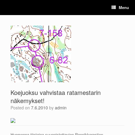
Skip
Menu
to
content
Koejuoksu vahvistaa ratamestarin
näkemykset!
Posted on
7.6.2010
by
admin
Huomenna tiistaina suunnistettavien Rannikkorastien