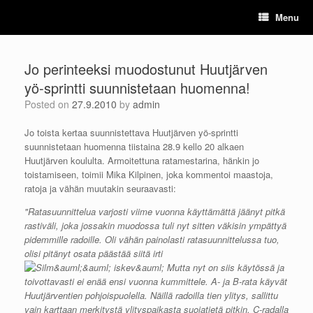
Skip
Menu
to
content
Jo perinteeksi muodostunut Huutjärven
yö-sprintti suunnistetaan huomenna!
Posted on
27.9.2010
by
admin
Jo toista kertaa suunnistettava Huutjärven yö-sprintti
suunnistetaan huomenna tiistaina 28.9 kello 20 alkaen
Huutjärven koululta. Armoitettuna ratamestarina, hänkin jo
toistamiseen, toimii Mika Kilpinen, joka kommentoi maastoja,
ratoja ja vähän muutakin seuraavasti:
"Ratasuunnittelua varjosti viime vuonna käyttämättä jäänyt pitkä
rastiväli, joka jossakin muodossa tuli nyt sitten väkisin ympättyä
pidemmille radoille. Oli vähän painolasti ratasuunnittelussa tuo,
olisi pitänyt osata päästää siitä irti
Mutta nyt on siis käytössä ja
toivottavasti ei enää ensi vuonna kummittele. A- ja B-rata käyvät
Huutjärventien pohjoispuolella. Näillä radoilla tien ylitys, sallittu
vain karttaan merkitystä ylityspaikasta suojatietä pitkin. C-radalla