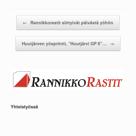
Post navigation
←
Rannikkorastit siirtyivät päivästä yöhön
Huutjärven yösprintti, ”Huutjärvi GP II”…
→
Yhteistyössä