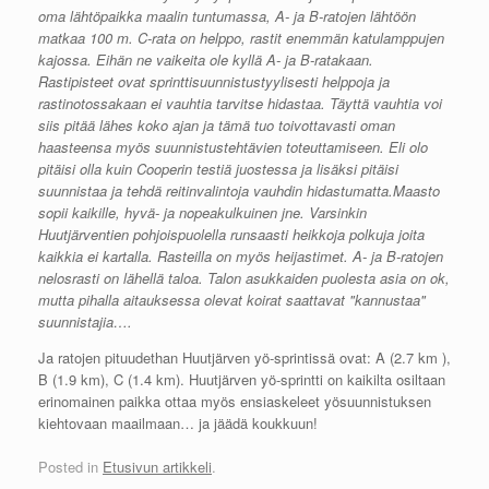
oma lähtöpaikka maalin tuntumassa, A- ja B-ratojen lähtöön
matkaa 100 m. C-rata on helppo, rastit enemmän katulamppujen
kajossa. Eihän ne vaikeita ole kyllä A- ja B-ratakaan.
Rastipisteet ovat sprinttisuunnistustyylisesti helppoja ja
rastinotossakaan ei vauhtia tarvitse hidastaa. Täyttä vauhtia voi
siis pitää lähes koko ajan ja tämä tuo toivottavasti oman
haasteensa myös suunnistustehtävien toteuttamiseen. Eli olo
pitäisi olla kuin Cooperin testiä juostessa ja lisäksi pitäisi
suunnistaa ja tehdä reitinvalintoja vauhdin hidastumatta.Maasto
sopii kaikille, hyvä- ja nopeakulkuinen jne. Varsinkin
Huutjärventien pohjoispuolella runsaasti heikkoja polkuja joita
kaikkia ei kartalla. Rasteilla on myös heijastimet. A- ja B-ratojen
nelosrasti on lähellä taloa. Talon asukkaiden puolesta asia on ok,
mutta pihalla aitauksessa olevat koirat saattavat "kannustaa"
suunnistajia….
Ja ratojen pituudethan Huutjärven yö-sprintissä ovat: A (2.7 km ),
B (1.9 km), C (1.4 km). Huutjärven yö-sprintti on kaikilta osiltaan
erinomainen paikka ottaa myös ensiaskeleet yösuunnistuksen
kiehtovaan maailmaan… ja jäädä koukkuun!
Posted in
Etusivun artikkeli
.