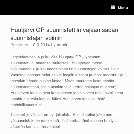
Skip
Menu
to
content
Huutjärvi GP suunnistettiin vajaan sadan
suunnistajan voimin
Posted on
16.9.2014
by
admin
Legendaarinen ja jo kuudes Huutjärvi GP – yösprintti
suunnistettiin, nimensä mukaisesti Huutjärven metsä-,
hiekkamonttu- ja katumaastoissa 86 suunnistajan voimin. Lauri
Vuorisen laatimat radat saivat laajalti kiitosta ja moni maaliintulija
totesikin ”tämän olevan kivaa”! Myös muutama koira nähtiin
suunnistamassa, tosin ainakin tällä kertaa ohjaajan mukana:).
Huutjärven koulun piha katoksineen ja valoineen toimi oivallisena
tapahtumakeskuksena, kiitos Huutjärven koululle tästä
mahdollisuudesta!
Tulokset ja väliajat on nyt julkaistu. Ensi tiistaina jatketaan
yösuunnistuksen merkeissä, tällä kertaa tänä vuonna tehdyllä
Jäppilän kartalla. Tervetuloa!