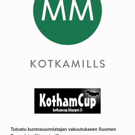
Tutustu kuntosuunnistajan vakuutukseen Suomen