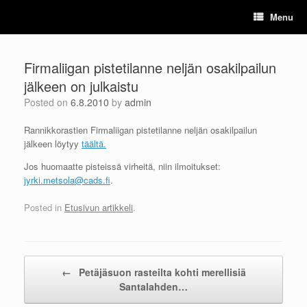
Skip
Menu
to
content
Firmaliigan pistetilanne neljän osakilpailun
jälkeen on julkaistu
Posted on
6.8.2010
by
admin
Rannikkorastien Firmaliigan pistetilanne neljän osakilpailun
jälkeen löytyy
täältä.
Jos huomaatte pisteissä virheitä, niin ilmoitukset:
jyrki.metsola@cads.fi
.
Posted in
Etusivun artikkeli
.
Post navigation
←
Petäjäsuon rasteilta kohti merellisiä
Santalahden…