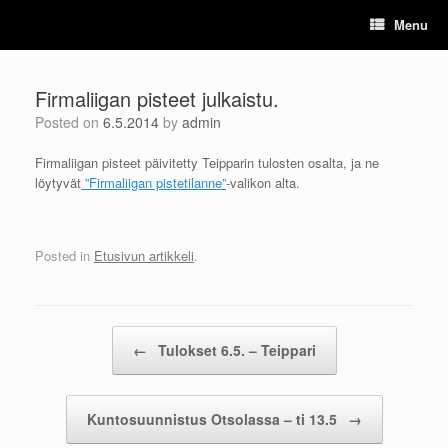
Skip
Menu
to
content
Firmaliigan pisteet julkaistu.
Posted on
6.5.2014
by
admin
Firmaliigan pisteet päivitetty Teipparin tulosten osalta, ja ne
löytyvät
”Firmaliigan pistetilanne”
-valikon alta.
Posted in
Etusivun artikkeli
.
Post navigation
←
Tulokset 6.5. – Teippari
Kuntosuunnistus Otsolassa – ti 13.5
→