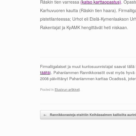
Räskin tien varressa
(katso karttaopastus)
. Opast
Karhuvuoren kautta (Räskin tien haara). Firmaliiga
pistetilanteessa; Urhot eli Etelä-Kymenlaakson U
Rakentajat ja KyAMK hengittävät heti niskaan.
Firmaliigalaiset ja muut kuntosuunnistajat saavat tällä
täältä
). Pahanlammen Rannikkorastit ovat myös hyvä e
2008 päivittänyt Pahanlammen karttaa Ocadissä, joten
Posted in
Etusivun artikkeli
.
Post navigation
←
Rannikkorasteja etsittiin Keihässalmen kallioilta aur