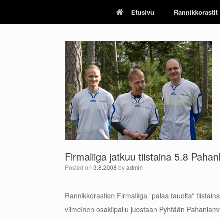
Skip
Etusivu
Rannikkorastit
to
content
Firmaliiga jatkuu tiistaina 5.8 Pahan
Posted on
3.8.2008
by
admin
Rannikkorastien Firmaliiga "palaa tauolta" tiistaina
viimeinen osakilpailu juostaan Pyhtään Pahanlamm