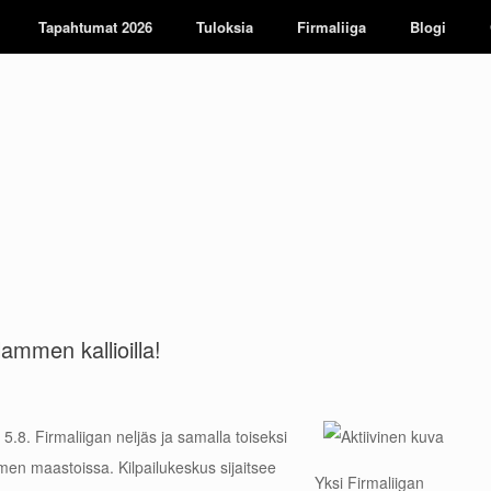
Tapahtumat 2026
Tuloksia
Firmaliiga
Blogi
lammen kallioilla!
 5.8. Firmaliigan neljäs ja samalla toiseksi
en maastoissa. Kilpailukeskus sijaitsee
Yksi Firmaliigan