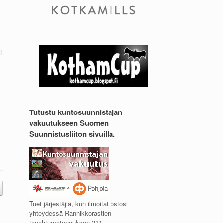
i
Tutustu kuntosuunnistajan
vakuutukseen Suomen
Suunnistusliiton sivuilla.
Tuet järjestäjiä, kun ilmoitat ostosi
yhteydessä Rannikkorastien
tapahtumatunnuksen 211.