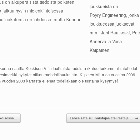
us on alkuperäisistä tiedoista poiketen
joukkueista on
 jatkuu hyvin mielenkiintoisessa
Pöyry Engineering, jonka
rheiluakatemia on johdossa, mutta Kunnon
joukkueessa juoksevat
mm. Jani Rautkoski, Petr
Kanerva ja Vesa
Kaipainen.
 kertaa nauttia Koskisen Vilin laatimista radoista (katso tarkemmat ratatiedot
simerkki nykytekniikan mahdollisuuksista. Kilpisen Mika on vuosina 2006-
 vuoden 2003 kartasta ei enää todellakaan ole tiistaina kysymys!
inkoisessa…
Lähes sata suunnistajaa etsi rasteja…
→