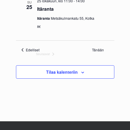
25 lokakuun, klo 11:00
-
14:00
SU
25
Itäranta
Itäranta
Metsäkulmankatu 55, Kotka
8€
Tapahtumat
Edelliset
Tänään
Seuraavat
Tapahtumat
Tilaa kalenteriin