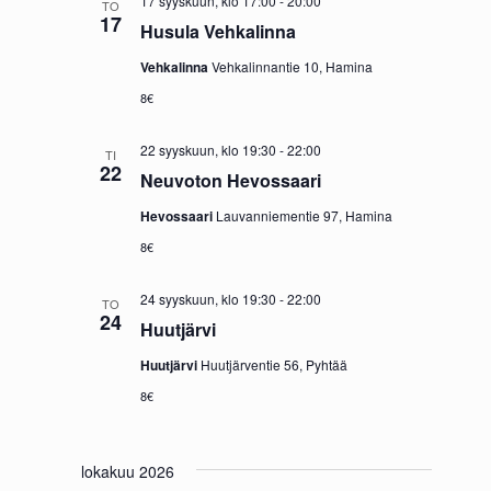
17 syyskuun, klo 17:00
-
20:00
TO
v
17
i
Husula Vehkalinna
i
e
Vehkalinna
Vehkalinnantie 10, Hamina
g
w
8€
o
s
22 syyskuun, klo 19:30
-
22:00
TI
i
N
22
Neuvoton Hevossaari
n
a
Hevossaari
Lauvanniementie 97, Hamina
t
v
8€
i
i
g
24 syyskuun, klo 19:30
-
22:00
TO
24
Huutjärvi
a
Huutjärvi
Huutjärventie 56, Pyhtää
t
8€
i
o
n
lokakuu 2026