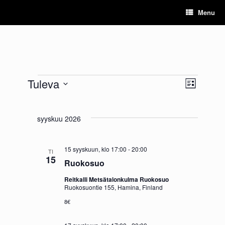
Skip
Menu
to
content
Tuleva
N
T
L
Tapahtumat
V
a
i
ä
a
s
p
k
l
t
syyskuu 2026
a
i
a
y
t
h
s
m
15 syyskuun, klo 17:00
-
20:00
TI
e
15
t
Ruokosuo
ä
p
u
ä
Reitkalli Metsätalonkulma Ruokosuo
t
i
Ruokosuontie 155, Hamina, Finland
m
v
n
8€
a
ä
a
.
V