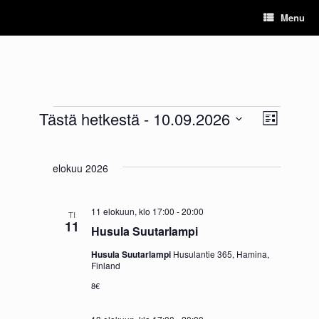
Skip
Menu
to
content
Tästä hetkestä
 - 
10.09.2026
N
T
L
Tapahtumat
V
a
i
ä
a
s
p
k
l
t
elokuu 2026
a
i
a
y
t
h
s
m
11 elokuun, klo 17:00
-
20:00
TI
e
11
t
Husula Suutarlampi
ä
p
u
ä
Husula Suutarlampi
Husulantie 365, Hamina,
t
i
Finland
m
v
n
8€
a
ä
a
.
V