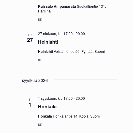
Ruissalo Ampumarata
Suokalliontie 131,
Hamina
8€
27 elokuun, klo 17:00
-
20:00
TO
27
Heinlahti
Heinlahti
Veistämöntie 50, Pyhtää, Suomi
8€
syyskuu 2026
1 syyskuun, klo 17:00
-
20:00
TI
1
Honkala
Honkala
Honkalantie 14, Kotka, Suomi
8€