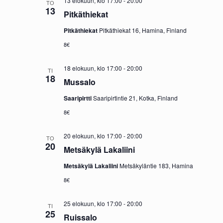
13 elokuun, klo 17:00
-
20:00
TO
v
13
i
Pitkäthiekat
i
e
Pitkäthiekat
Pitkäthiekat 16, Hamina, Finland
g
w
8€
o
s
18 elokuun, klo 17:00
-
20:00
TI
i
N
18
Mussalo
n
a
Saaripirtti
Saaripirtintie 21, Kotka, Finland
t
v
8€
i
i
g
20 elokuun, klo 17:00
-
20:00
TO
20
Metsäkylä Lakaliini
a
Metsäkylä Lakaliini
Metsäkyläntie 183, Hamina
t
8€
i
o
25 elokuun, klo 17:00
-
20:00
TI
25
n
Ruissalo