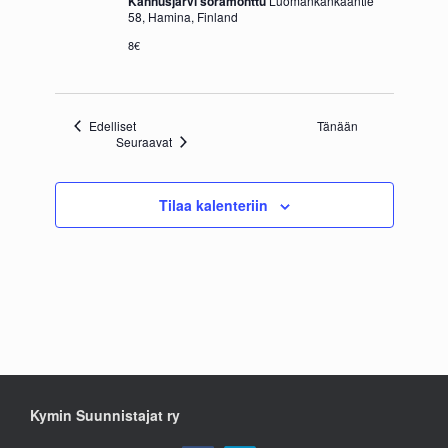
Kannusjärvi soramonttu
Luomankankaantie
58, Hamina, Finland
8€
Tapahtumat
Edelliset
Tänään
Tapahtumat
Seuraavat
Tilaa kalenteriin
Kymin Suunnistajat ry