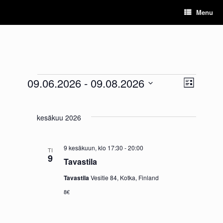
Skip
Menu
to
content
09.06.2026
 - 
09.08.2026
N
T
L
Tapahtumat
V
a
i
ä
a
s
p
k
l
t
kesäkuu 2026
a
i
a
y
t
h
s
m
9 kesäkuun, klo 17:30
-
20:00
TI
e
9
t
Tavastila
ä
p
u
ä
Tavastila
Vesitie 84, Kotka, Finland
t
i
m
8€
v
n
a
ä
a
.
V