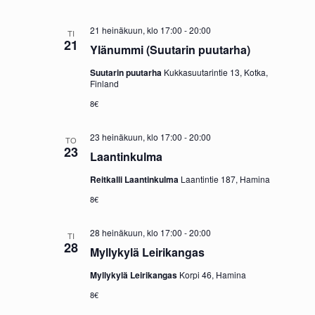
21 heinäkuun, klo 17:00
-
20:00
TI
21
Ylänummi (Suutarin puutarha)
Suutarin puutarha
Kukkasuutarintie 13, Kotka,
Finland
8€
23 heinäkuun, klo 17:00
-
20:00
TO
23
Laantinkulma
Reitkalli Laantinkulma
Laantintie 187, Hamina
8€
28 heinäkuun, klo 17:00
-
20:00
TI
28
Myllykylä Leirikangas
Myllykylä Leirikangas
Korpi 46, Hamina
8€