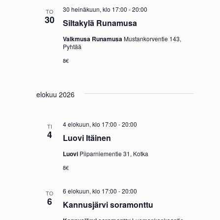
30 heinäkuun, klo 17:00
-
20:00
TO
30
Siltakylä Runamusa
Valkmusa Runamusa
Mustankorventie 143,
Pyhtää
8€
elokuu 2026
4 elokuun, klo 17:00
-
20:00
TI
4
Luovi Itäinen
Luovi
Piiparniementie 31, Kotka
8€
6 elokuun, klo 17:00
-
20:00
TO
6
Kannusjärvi soramonttu