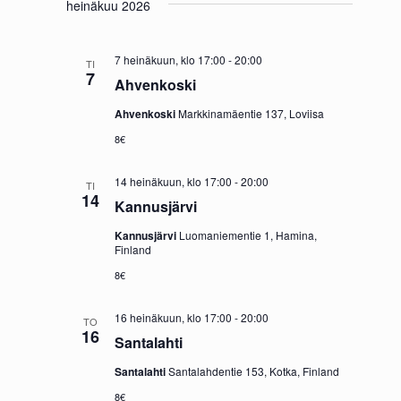
heinäkuu 2026
v
i
i
e
7 heinäkuun, klo 17:00
-
20:00
TI
g
7
w
Ahvenkoski
o
s
Ahvenkoski
Markkinamäentie 137, Loviisa
i
N
8€
n
a
14 heinäkuun, klo 17:00
-
20:00
TI
t
v
14
Kannusjärvi
i
i
Kannusjärvi
Luomaniementie 1, Hamina,
g
Finland
a
8€
t
16 heinäkuun, klo 17:00
-
20:00
TO
i
16
Santalahti
o
Santalahti
Santalahdentie 153, Kotka, Finland
n
8€