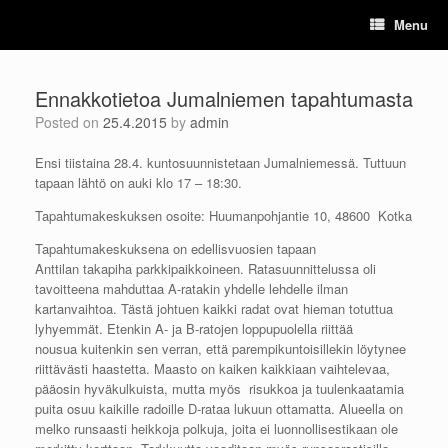
Skip
Menu
to
content
Ennakkotietoa Jumalniemen tapahtumasta
Posted on
25.4.2015
by
admin
Ensi tiistaina 28.4. kuntosuunnistetaan Jumalniemessä. Tuttuun
tapaan lähtö on auki klo 17 – 18:30.
Tapahtumakeskuksen osoite: Huumanpohjantie 10, 48600 Kotka
Tapahtumakeskuksena on edellisvuosien tapaan
Anttilan takapiha parkkipaikkoineen. Ratasuunnittelussa oli
tavoitteena mahduttaa A-ratakin yhdelle lehdelle ilman
kartanvaihtoa. Tästä johtuen kaikki radat ovat hieman totuttua
lyhyemmät. Etenkin A- ja B-ratojen loppupuolella riittää
nousua kuitenkin sen verran, että parempikuntoisillekin löytynee
riittävästi haastetta. Maasto on kaiken kaikkiaan vaihtelevaa,
pääosin hyväkulkuista, mutta myös risukkoa ja tuulenkaatamia
puita osuu kaikille radoille D-rataa lukuun ottamatta. Alueella on
melko runsaasti heikkoja polkuja, joita ei luonnollisestikaan ole