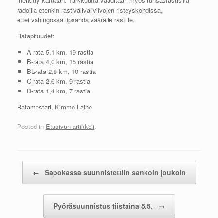
merkitty karttaan. Tarkkuutta vaaditaan myös runsasrastisilla
radoilla etenkin rastiväliväliviivojen risteyskohdissa,
ettei vahingossa lipsahda väärälle rastille.
Ratapituudet:
A-rata 5,1 km, 19 rastia
B-rata 4,0 km, 15 rastia
BL-rata 2,8 km, 10 rastia
C-rata 2,6 km, 9 rastia
D-rata 1,4 km, 7 rastia
Ratamestari, Kimmo Laine
Posted in
Etusivun artikkeli
.
Post navigation
←
Sapokassa suunnistettiin sankoin joukoin
Pyöräsuunnistus tiistaina 5.5.
→