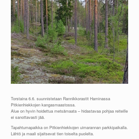
Torstaina 6.6. suunnistetaan Rannikkorastit Haminassa
Pitkienhiekkojen kangasmaastossa.
Alue on hyvin hoidettua metsämaata – hidastavaa pohjaa reiteille
ei sanottavasti jää.
Tapahtumapaikka on Pitkienhiekkojen uimarannan parkkipaikalla.
Lähtö ja maali sijaitsevat tien toiselta puolelta.