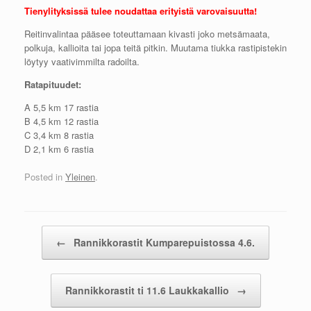
Tienylityksissä tulee noudattaa erityistä varovaisuutta!
Reitinvalintaa pääsee toteuttamaan kivasti joko metsämaata,
polkuja, kallioita tai jopa teitä pitkin. Muutama tiukka rastipistekin
löytyy vaativimmilta radoilta.
Ratapituudet:
A 5,5 km 17 rastia
B 4,5 km 12 rastia
C 3,4 km 8 rastia
D 2,1 km 6 rastia
Posted in
Yleinen
.
Post navigation
←
Rannikkorastit Kumparepuistossa 4.6.
Rannikkorastit ti 11.6 Laukkakallio
→