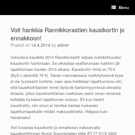
Skip
Menu
to
content
Voit hankkia Rannikkorastien kausikortin jo
ennakkoon!
Posted on
14.4.2014
by
admin
Uutuutena kaudelle 2014 Rannikkorastit tarjoaa mahdollisuuden
kausikortin hankintaan. Se oikeuttaa osallistumaan kaikkiin 28
tapahtumaan kauden 2014 aikana. Kausikortin hinta on 75 €
(KyS:n jäseniltä 70 €). Sanan varsinaisessa merkityksessä kyse
ei ole fyysisesti kortista, vaan asia hoidetaan tapahtumissa niin,
että kausikorttilaisten nimet löytyvät kartanmyynnissä olevasta
listasta, johon kausikorttilainen merkitsee rastin oman nimensä
kohdalle kyseisen tapahtuman ruutuun. Eli kun hankit
kausikortin, niin sinun ei tarvitse kantaa mukanasi
tapahtumapaikalle mitään maksuvälineitä. Helppoa kuin
heinänteko!
Voit lunastaa kausikortin jo ennakkoon maksamalla
kausikorttihinnan Kymin Suunnistajien tilille (FI 77 5172 0220