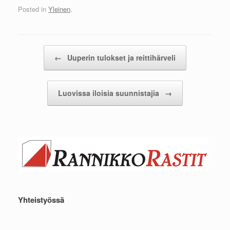
Posted in
Yleinen
.
Post navigation
←
Uuperin tulokset ja reittihärveli
Luovissa iloisia suunnistajia
→
Yhteistyössä