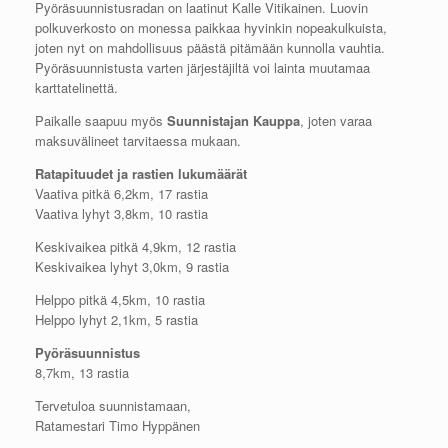
Pyöräsuunnistusradan on laatinut Kalle Vitikainen. Luovin
polkuverkosto on monessa paikkaa hyvinkin nopeakulkuista,
joten nyt on mahdollisuus päästä pitämään kunnolla vauhtia.
Pyöräsuunnistusta varten järjestäjiltä voi lainta muutamaa
karttatelinettä.
Paikalle saapuu myös
Suunnistajan Kauppa
, joten varaa
maksuvälineet tarvitaessa mukaan.
Ratapituudet ja rastien lukumäärät
Vaativa pitkä 6,2km, 17 rastia
Vaativa lyhyt 3,8km, 10 rastia
Keskivaikea pitkä 4,9km, 12 rastia
Keskivaikea lyhyt 3,0km, 9 rastia
Helppo pitkä 4,5km, 10 rastia
Helppo lyhyt 2,1km, 5 rastia
Pyöräsuunnistus
8,7km, 13 rastia
Tervetuloa suunnistamaan,
Ratamestari Timo Hyppänen