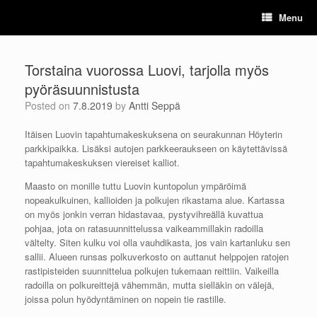
Skip
Menu
to
content
Torstaina vuorossa Luovi, tarjolla myös
pyöräsuunnistusta
Posted on
7.8.2019
by
Antti Seppä
Itäisen Luovin tapahtumakeskuksena on seurakunnan Höyterin
parkkipaikka. Lisäksi autojen parkkeeraukseen on käytettävissä
tapahtumakeskuksen viereiset kalliot.
Maasto on monille tuttu Luovin kuntopolun ympäröimä
nopeakulkuinen, kallioiden ja polkujen rikastama alue. Kartassa
on myös jonkin verran hidastavaa, pystyvihreällä kuvattua
pohjaa, jota on ratasuunnittelussa vaikeammillakin radoilla
vältelty. Siten kulku voi olla vauhdikasta, jos vain kartanluku sen
sallii. Alueen runsas polkuverkosto on auttanut helppojen ratojen
rastipisteiden suunnittelua polkujen tukemaan reittiin. Vaikeilla
radoilla on polkureittejä vähemmän, mutta sielläkin on välejä,
joissa polun hyödyntäminen on nopein tie rastille.