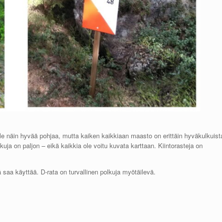
e näin hyvää pohjaa, mutta kaiken kaikkiaan maasto on erittäin hyväkulkuist
ja on paljon – eikä kaikkia ole voitu kuvata karttaan. Kiintorasteja on
 saa käyttää. D-rata on turvallinen polkuja myötäilevä.