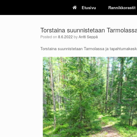
Skip
Etusivu
Rannikkorastit
to
content
Torstaina suunnistetaan Tarmolass
Posted on
8.6.2022
by
Antti Seppä
Torstaina suunnistetaan Tarmolassa ja tapahtumakeskuks