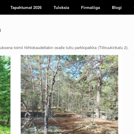
Tapahtumat 2026
Tuloksia
Firmaliiga
Blogi
a
ena toimii hiihtokaudeltakin osalle tuttu parkkipaikka (Tiiliruukinkatu 2).