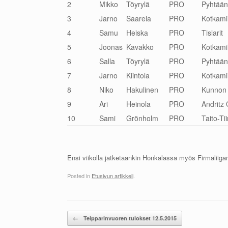
2
Mikko
Töyrylä
PRO
Pyhtään
3
Jarno
Saarela
PRO
Kotkamil
4
Samu
Heiska
PRO
Tislarit
5
Joonas
Kavakko
PRO
Kotkamil
6
Salla
Töyrylä
PRO
Pyhtään
7
Jarno
Kiintola
PRO
Kotkamil
8
Niko
Hakulinen
PRO
Kunnon 
9
Ari
Heinola
PRO
Andritz
10
Sami
Grönholm
PRO
Taito-Ti
Ensi viikolla jatketaankin Honkalassa myös Firmaliigan
Posted in
Etusivun artikkeli
.
Post navigation
←
Teipparinvuoren tulokset 12.5.2015