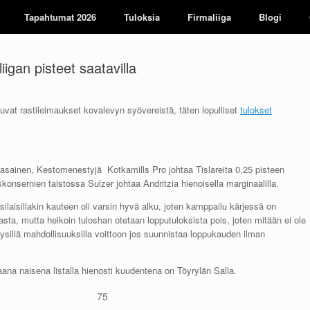
Tapahtumat 2026
Tuloksia
Firmaliiga
Blogi
liigan pisteet saatavilla
uvat rastileimaukset kovalevyn syövereistä, täten lopulliset
tulokset
asainen, Kestomenestyjä Kotkamills Pro johtaa Tislareita 0,25 pisteen
skonsernien taistossa Sulzer johtaa Andritzia hienoisella marginaalilla.
ilaisillakin kauteen oli varsin hyvä alku, joten kamppailu kärjessä on
sasta, mutta heikoin tuloshan otetaan lopputuloksista pois, joten mitään ei ole
äysillä mahdollisuuksilla voittoon jos suunnistaa loppukauden ilman
ana naisena listalla hienosti kuudentena on Töyrylän Salla.
75