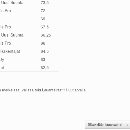
 Uusi Suunta
73,5
ls Pro
72
69
ls Pro
67,5
 Uusi Suunta
66,25
ls Pro
66
Rakentajat
64,5
 Oy
63
imi
62,5
 merkeissä, välissä toki Lauantairastit Huutjärvellä.
Siltakylään lauantaina!
→