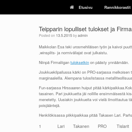
Skip
Etusivu
Rannikkorastit
to
content
Teipparin lopulliset tulokset ja Firma
Posted on
13.5.2015
by
admin
Maikkolan Esa teki urosmehiläisen työn ja kaivoi puutt
,winsplits- ja normiväliajat ovat julkaistu.
Niinpä Firmaliigan
tuloksetkin
on päästy ynnäämään.
Joukkuekilpailussa kärki on PRO-sarjassa melkoisen t
marginaaleilla. Alempana tuloslistassa metalliteollisuu
Fun-sarjassa Hirssaaren huiput pitää kärkipaikkaa.Koks
tasainen. Pari joukkuetta jäi nollille ensimmäisestä ki
menetetty. Uusiakin joukkueita voi vielä ilmoittautua t
poisjääntejä.
Henkilökisassa piikkipaikkaa pitää Takasen Lari. Parha
1
Lari
Takanen
PRO
Tislarit