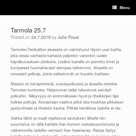
Skip
Menu
to
content
Tarmola 25.7
Posted on
24.7.2019
by
Juho Pousi
Tarmolan-Teirikallion alueesta on valmistunut täysin uusi kartta,
joka eroaa vanhasta kartasta paljonkin varsinkin uuden
käyräkuvauksen johdosta. Lisäksi kartalle on poimittu kivet ja
kumpareet huomattavasti aiempaa tarkemmin. Alueella on
runsaasti polkuja, joista selkeimmät on kuvattu karttaan.
Maasto on loivapiirteistä, runsaspolkuista ja alueella risteilee
Tarmolan kuntorata. Helpommat radat tukeutuvat selvästi
polkuihin. Näkyvyys on enimmäkseen hyvä ja tiheikköjen läpi
kulkee polkuja. Ainoastaan vaativa pitkä rata koukkaa pikkaisen
pystyvihreän ja tiheikön kautta. Pitkää heinikkoa radoilla ei ole.
Vaikka lähtö ja maali sijaitsevat asutuksen lähellä niin
suunnistus on tällä kartalla ihan kunnon metsäsuunnistusta ja
vaikeimmilla radoilla varmasti ihan haastavaa. Ratoja löytyy