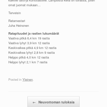
kaikille taito-ja kuntotasoille. Lämpöistä keliä on luvassa, joten
omat juomat mukaan…
Terveisin
Ratamestari
Juha Heinonen
Ratapituudet ja rastien lukumäärät
Vaativa pitkä 6,4 km 19 rastia
Vaativa lyhyt 3,9 km 12 rastia
Keskivaikea pitkä 4,9 km 12 rastia
Keskivaikea lyhyt 2,8 km 9 rastia
Helppo pitkä 4,0 km 12 rastia
Helppo lyhyt 2,1 km 7 rastia
Posted in
Yleinen
.
Post navigation
←
Neuvottoman tuloksia