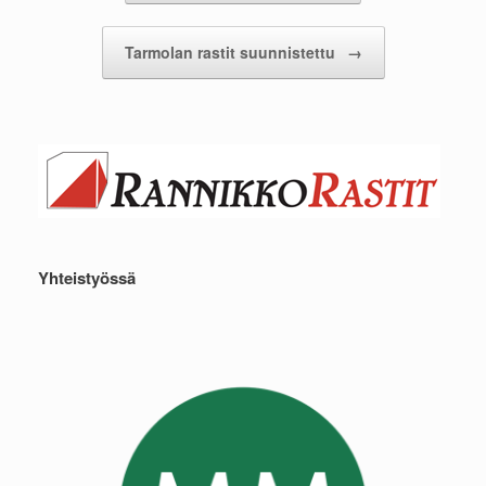
Tarmolan rastit suunnistettu
→
Yhteistyössä