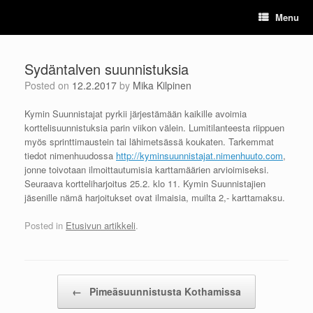
Skip
Menu
to
content
Sydäntalven suunnistuksia
Posted on
12.2.2017
by
Mika Kilpinen
Kymin Suunnistajat pyrkii järjestämään kaikille avoimia
korttelisuunnistuksia parin viikon välein. Lumitilanteesta riippuen
myös sprinttimaustein tai lähimetsässä koukaten. Tarkemmat
tiedot nimenhuudossa
http://kyminsuunnistajat.nimenhuuto.com
,
jonne toivotaan ilmoittautumisia karttamäärien arvioimiseksi.
Seuraava kortteliharjoitus 25.2. klo 11. Kymin Suunnistajien
jäsenille nämä harjoitukset ovat ilmaisia, muilta 2,- karttamaksu.
Posted in
Etusivun artikkeli
.
Post navigation
←
Pimeäsuunnistusta Kothamissa